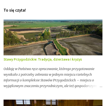
To się czyta!
Stawy Przygodzickie: Tradycja, dzierżawa i kryzys
Oddaję w Państwa ręce opracowanie, którego przygotowanie
wynikało z potrzeby zebrania w jednym miejscu rzetelnych
informacji o kompleksie Stawów Przygodzickich – miejscu o
wyjątkowym znaczeniu przyrodniczym, ale też gospodarczym i
społecznym. Przez lata stawy te były miejscem stabilnej hodowli
ryb, ważnym punktem lokalnej tożsamości oraz kluczowym
elementem ekosystemu Doliny Baryczy. W ostatnich latach stały