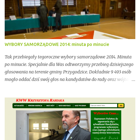
się jednak również przedmiotem konfliktów, napięć i realnych
zagrożeń związanych z brakiem ciągłości dzierżawy oraz
niewystarczającym wsparciem instytucjonalnym.
WYBORY SAMORZĄDOWE 2014: minuta po minucie
Tak przebiegały tegoroczne wybory samorządowe 2014. Minuta
po minucie. Specjalnie dla Was odtworzymy przebieg dzisiejszego
głosowania na terenie gminy Przygodzice. Dokładnie 9 493 osób
mogło oddać dziś swój głos na kandydatów do rady oraz wójta.
Dopóki przy wynikach widnieje adnotacja "NIEOFICJALNE",
mówimy wyłącznie o nieoficjalnych wynikach. Proszę na to
uważać. Incydentów podczas głosowania nie brakowało.
Wszystko zawarte zostanie w poniższym kalendarium.
Zaczynamy! Wystarczy, że odświeżysz stronę, a kolejne newsy
pojawią się w tym poście. Pozostańmy w stałym kontakcie.