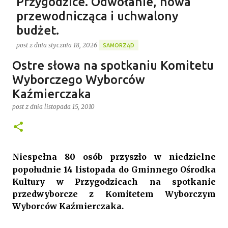
Przygodzice. Odwołanie, nowa
przewodnicząca i uchwalony
budżet.
post z dnia
stycznia 18, 2026
SAMORZĄD
Gospodarstwo Rybackie Przygodzice
Ostre słowa na spotkaniu Komitetu
Ponad 4 godziny trwała ostatnia w 2025 roku XVI sesja
Najnowszy post
Rady Gminy Przygodzice ustanawiając dotychczasowy
Wyborczego Wyborców
rekord długości posiedzenia rady w kadencji 2024-
Kaźmierczaka
2029. Bieg zdarzeń od początku dyktowało słowo
post z dnia
listopada 15, 2010
0
„ZMIANA”. Jednym z pierwszych punktów był bowiem
wniosek o odwołanie przewodniczącego rady. Robert
Wnuk finalnie stracił stanowisko, a nową
przewodniczącą została Joanna Jabłecka -
Niespełna 80 osób przyszło w niedzielne
dotychczasowa wiceprzewodnicząca.
popołudnie 14 listopada do Gminnego Ośrodka
Kultury w Przygodzicach na spotkanie
przedwyborcze z Komitetem Wyborczym
Wyborców Kaźmierczaka.