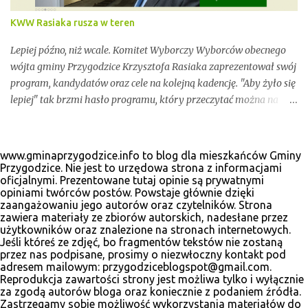
KWW Rasiaka rusza w teren
Lepiej późno, niż wcale. Komitet Wyborczy Wyborców obecnego
wójta gminy Przygodzice Krzysztofa Rasiaka zaprezentował swój
program, kandydatów oraz cele na kolejną kadencję. "Aby żyło się
lepiej" tak brzmi hasło programu, który przeczytać można na
odświeżonej stronie internetowej www.krzysztofrasiak.pl .
Krzysztof Rasiak sprawował funkcję włodarza gminy podczas
mijającej kadencji 2010-2014, wcześniej był członkiem zarządu
www.gminaprzygodzice.info to blog dla mieszkańców Gminy
powiatu ostrowskiego i wicestarostą. Wśród kandydatów na
Przygodzice. Nie jest to urzędowa strona z informacjami
oficjalnymi. Prezentowane tutaj opinie są prywatnymi
radnych gminnych zobaczyć wiele dobrze znanych postaci, ale
opiniami twórców postów. Powstaje głównie dzięki
także nowe twarze. Poniżej materiały wyborcze, które udało nam
zaangażowaniu jego autorów oraz czytelników. Strona
się zebrać.
zawiera materiały ze zbiorów autorskich, nadesłane przez
użytkowników oraz znalezione na stronach internetowych.
Jeśli któreś ze zdjęć, bo fragmentów tekstów nie zostaną
przez nas podpisane, prosimy o niezwłoczny kontakt pod
adresem mailowym: przygodziceblogspot@gmail.com.
Reprodukcja zawartości strony jest możliwa tylko i wyłącznie
za zgodą autorów bloga oraz koniecznie z podaniem źródła.
Zastrzegamy sobie możliwość wykorzystania materiałów do