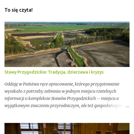
To się czyta!
Stawy Przygodzickie: Tradycja, dzierżawa i kryzys
Oddaję w Państwa ręce opracowanie, którego przygotowanie
wynikało z potrzeby zebrania w jednym miejscu rzetelnych
informacji o kompleksie Stawów Przygodzickich – miejscu o
wyjątkowym znaczeniu przyrodniczym, ale też gospodarczym i
społecznym. Przez lata stawy te były miejscem stabilnej hodowli
ryb, ważnym punktem lokalnej tożsamości oraz kluczowym
elementem ekosystemu Doliny Baryczy. W ostatnich latach stały