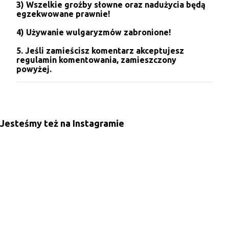
3) Wszelkie groźby słowne oraz nadużycia będą
a
egzekwowane prawnie!
r
z
4) Używanie wulgaryzmów zabronione!
5. Jeśli zamieścisz komentarz akceptujesz
regulamin komentowania, zamieszczony
powyżej.
Jesteśmy też na Instagramie