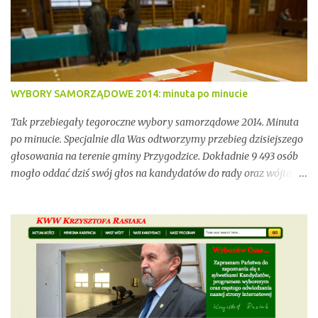
się jednak również przedmiotem konfliktów, napięć i realnych
zagrożeń związanych z brakiem ciągłości dzierżawy oraz
niewystarczającym wsparciem instytucjonalnym.
WYBORY SAMORZĄDOWE 2014: minuta po minucie
Tak przebiegały tegoroczne wybory samorządowe 2014. Minuta
po minucie. Specjalnie dla Was odtworzymy przebieg dzisiejszego
głosowania na terenie gminy Przygodzice. Dokładnie 9 493 osób
mogło oddać dziś swój głos na kandydatów do rady oraz wójta.
Dopóki przy wynikach widnieje adnotacja "NIEOFICJALNE",
mówimy wyłącznie o nieoficjalnych wynikach. Proszę na to
uważać. Incydentów podczas głosowania nie brakowało.
Wszystko zawarte zostanie w poniższym kalendarium.
Zaczynamy! Wystarczy, że odświeżysz stronę, a kolejne newsy
pojawią się w tym poście. Pozostańmy w stałym kontakcie.