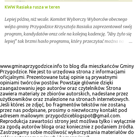
KWW Rasiaka rusza w teren
Lepiej późno, niż wcale. Komitet Wyborczy Wyborców obecnego
wójta gminy Przygodzice Krzysztofa Rasiaka zaprezentował swój
program, kandydatów oraz cele na kolejną kadencję. "Aby żyło się
lepiej" tak brzmi hasło programu, który przeczytać można na
odświeżonej stronie internetowej www.krzysztofrasiak.pl .
Krzysztof Rasiak sprawował funkcję włodarza gminy podczas
mijającej kadencji 2010-2014, wcześniej był członkiem zarządu
www.gminaprzygodzice.info to blog dla mieszkańców Gminy
powiatu ostrowskiego i wicestarostą. Wśród kandydatów na
Przygodzice. Nie jest to urzędowa strona z informacjami
oficjalnymi. Prezentowane tutaj opinie są prywatnymi
radnych gminnych zobaczyć wiele dobrze znanych postaci, ale
opiniami twórców postów. Powstaje głównie dzięki
także nowe twarze. Poniżej materiały wyborcze, które udało nam
zaangażowaniu jego autorów oraz czytelników. Strona
się zebrać.
zawiera materiały ze zbiorów autorskich, nadesłane przez
użytkowników oraz znalezione na stronach internetowych.
Jeśli któreś ze zdjęć, bo fragmentów tekstów nie zostaną
przez nas podpisane, prosimy o niezwłoczny kontakt pod
adresem mailowym: przygodziceblogspot@gmail.com.
Reprodukcja zawartości strony jest możliwa tylko i wyłącznie
za zgodą autorów bloga oraz koniecznie z podaniem źródła.
Zastrzegamy sobie możliwość wykorzystania materiałów do