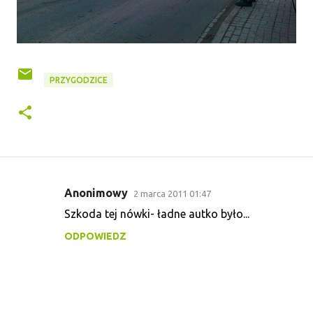
PRZYGODZICE
Anonimowy
2 marca 2011 01:47
K
Szkoda tej nówki- ładne autko było...
o
ODPOWIEDZ
m
e
n
t