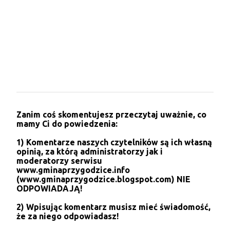
a
r
z
e
P
Zanim coś skomentujesz przeczytaj uważnie, co
r
mamy Ci do powiedzenia:
z
e
1) Komentarze naszych czytelników są ich własną
ś
opinią, za którą administratorzy jak i
l
moderatorzy serwisu
i
www.gminaprzygodzice.info
j
(www.gminaprzygodzice.blogspot.com) NIE
k
ODPOWIADAJĄ!
o
m
2) Wpisując komentarz musisz mieć świadomość,
e
że za niego odpowiadasz!
n
t