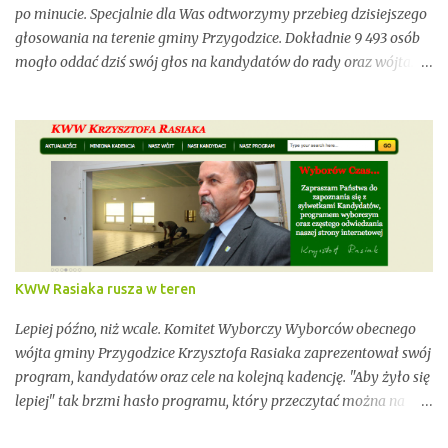
po minucie. Specjalnie dla Was odtworzymy przebieg dzisiejszego
głosowania na terenie gminy Przygodzice. Dokładnie 9 493 osób
mogło oddać dziś swój głos na kandydatów do rady oraz wójta.
Dopóki przy wynikach widnieje adnotacja "NIEOFICJALNE",
mówimy wyłącznie o nieoficjalnych wynikach. Proszę na to
uważać. Incydentów podczas głosowania nie brakowało.
Wszystko zawarte zostanie w poniższym kalendarium.
Zaczynamy! Wystarczy, że odświeżysz stronę, a kolejne newsy
pojawią się w tym poście. Pozostańmy w stałym kontakcie.
KWW Rasiaka rusza w teren
Lepiej późno, niż wcale. Komitet Wyborczy Wyborców obecnego
wójta gminy Przygodzice Krzysztofa Rasiaka zaprezentował swój
program, kandydatów oraz cele na kolejną kadencję. "Aby żyło się
lepiej" tak brzmi hasło programu, który przeczytać można na
odświeżonej stronie internetowej www.krzysztofrasiak.pl .