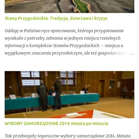
Stawy Przygodzickie: Tradycja, dzierżawa i kryzys
Oddaję w Państwa ręce opracowanie, którego przygotowanie
wynikało z potrzeby zebrania w jednym miejscu rzetelnych
informacji o kompleksie Stawów Przygodzickich – miejscu o
wyjątkowym znaczeniu przyrodniczym, ale też gospodarczym i
społecznym. Przez lata stawy te były miejscem stabilnej hodowli
ryb, ważnym punktem lokalnej tożsamości oraz kluczowym
elementem ekosystemu Doliny Baryczy. W ostatnich latach stały
się jednak również przedmiotem konfliktów, napięć i realnych
zagrożeń związanych z brakiem ciągłości dzierżawy oraz
niewystarczającym wsparciem instytucjonalnym.
WYBORY SAMORZĄDOWE 2014: minuta po minucie
Tak przebiegały tegoroczne wybory samorządowe 2014. Minuta