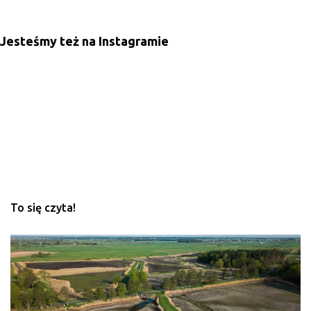
e
n
Jesteśmy też na Instagramie
t
a
r
z
e
To się czyta!