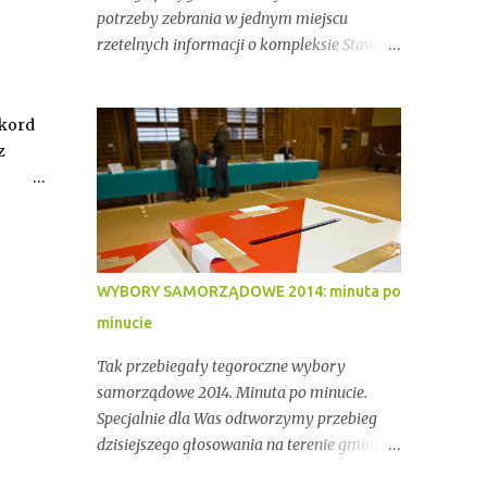
potrzeby zebrania w jednym miejscu
rzetelnych informacji o kompleksie Stawów
Przygodzickich – miejscu o wyjątkowym
znaczeniu przyrodniczym, ale też
gospodarczym i społecznym. Przez lata
ekord
stawy te były miejscem stabilnej hodowli
z
ryb, ważnym punktem lokalnej tożsamości
oraz kluczowym elementem ekosystemu
Doliny Baryczy. W ostatnich latach stały się
jednak również przedmiotem konfliktów,
napięć i realnych zagrożeń związanych z
WYBORY SAMORZĄDOWE 2014: minuta po
brakiem ciągłości dzierżawy oraz
minucie
niewystarczającym wsparciem
instytucjonalnym.
Tak przebiegały tegoroczne wybory
samorządowe 2014. Minuta po minucie.
Specjalnie dla Was odtworzymy przebieg
dzisiejszego głosowania na terenie gminy
Przygodzice. Dokładnie 9 493 osób mogło