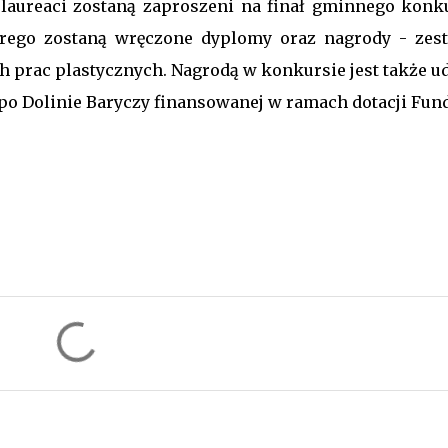
ureaci zostaną zaproszeni na finał gminnego konk
órego zostaną wręczone dyplomy oraz nagrody - zes
rac plastycznych. Nagrodą w konkursie jest także ud
o Dolinie Baryczy finansowanej w ramach dotacji Fund