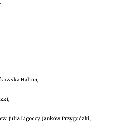
h
tukowska Halina,
zki,
niew, Julia Ligoccy, Janków Przygodzki,