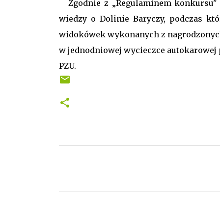
Zgodnie z „Regulaminem konkursu" la
wiedzy o Dolinie Baryczy, podczas kt
widokówek wykonanych z nagrodzonych p
w jednodniowej wycieczce autokarowej p
PZU.
K
o
m
e
n