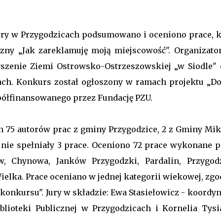
y w Przygodzicach podsumowano i oceniono prace, k
zny „Jak zareklamuję moją miejscowość". Organizato
yszenie Ziemi Ostrowsko-Ostrzeszowskiej „w Siodle" 
ch. Konkurs został ogłoszony w ramach projektu „Do
spółfinansowanego przez Fundację PZU.
75 autorów prac z gminy Przygodzice, 2 z Gminy Miks
nie spełniały 3 prace. Oceniono 72 prace wykonane p
, Chynowa, Janków Przygodzki, Pardalin, Przygodz
ielka. Prace oceniano w jednej kategorii wiekowej, zg
konkursu". Jury w składzie: Ewa Stasiełowicz - koordyn
iblioteki Publicznej w Przygodzicach i Kornelia Tysi