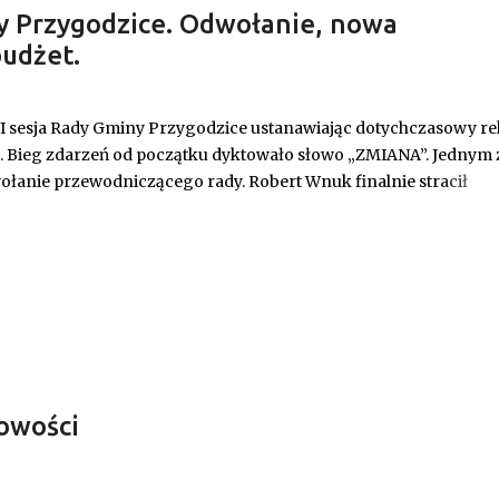
y Przygodzice. Odwołanie, nowa
udżet.
VI sesja Rady Gminy Przygodzice ustanawiając dotychczasowy r
9. Bieg zdarzeń od początku dyktowało słowo „ZMIANA”. Jednym 
łanie przewodniczącego rady. Robert Wnuk finalnie stracił
anna Jabłecka - dotychczasowa wiceprzewodnicząca.
cowości