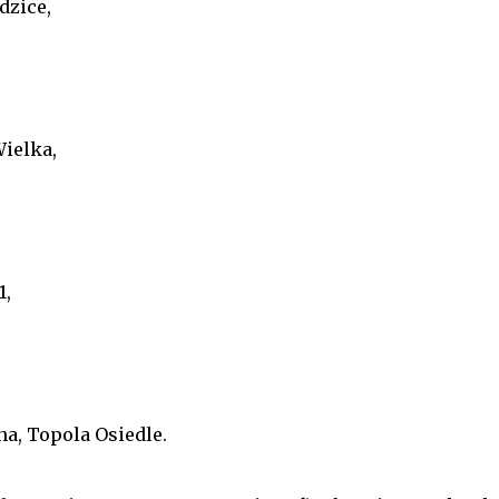
dzice,
ielka,
1,
nna, Topola Osiedle.