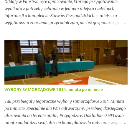
Oddaję w Państwa ręce opracowanie, którego przygotowanie
wynikało z potrzeby zebrania w jednym miejscu rzetelnych
informacji o kompleksie Stawów Przygodzickich – miejscu o
wyjątkowym znaczeniu przyrodniczym, ale też gospodarczym i
społecznym. Przez lata stawy te były miejscem stabilnej hodowli
ryb, ważnym punktem lokalnej tożsamości oraz kluczowym
elementem ekosystemu Doliny Baryczy. W ostatnich latach stały
się jednak również przedmiotem konfliktów, napięć i realnych
zagrożeń związanych z brakiem ciągłości dzierżawy oraz
niewystarczającym wsparciem instytucjonalnym.
WYBORY SAMORZĄDOWE 2014: minuta po minucie
Tak przebiegały tegoroczne wybory samorządowe 2014. Minuta
po minucie. Specjalnie dla Was odtworzymy przebieg dzisiejszego
głosowania na terenie gminy Przygodzice. Dokładnie 9 493 osób
mogło oddać dziś swój głos na kandydatów do rady oraz wójta.
Dopóki przy wynikach widnieje adnotacja "NIEOFICJALNE",