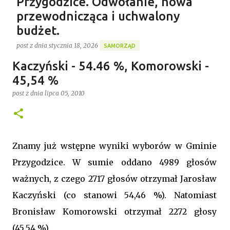
Przygodzice. Odwołanie, nowa
przewodnicząca i uchwalony
budżet.
post z dnia
stycznia 18, 2026
SAMORZĄD
Gospodarstwo Rybackie Przygodzice
Kaczyński - 54.46 %, Komorowski -
Ponad 4 godziny trwała ostatnia w 2025 roku XVI sesja
Najnowszy post
Rady Gminy Przygodzice ustanawiając dotychczasowy
45,54 %
rekord długości posiedzenia rady w kadencji 2024-
post z dnia
lipca 05, 2010
2029. Bieg zdarzeń od początku dyktowało słowo
0
„ZMIANA”. Jednym z pierwszych punktów był bowiem
wniosek o odwołanie przewodniczącego rady. Robert
Wnuk finalnie stracił stanowisko, a nową
Znamy już wstępne wyniki wyborów w Gminie
przewodniczącą została Joanna Jabłecka -
Przygodzice. W sumie oddano 4989 głosów
dotychczasowa wiceprzewodnicząca.
ważnych, z czego 2717 głosów otrzymał Jarosław
Kaczyński (co stanowi 54,46 %). Natomiast
Bronisław Komorowski otrzymał 2272 głosy
(45,54 %).