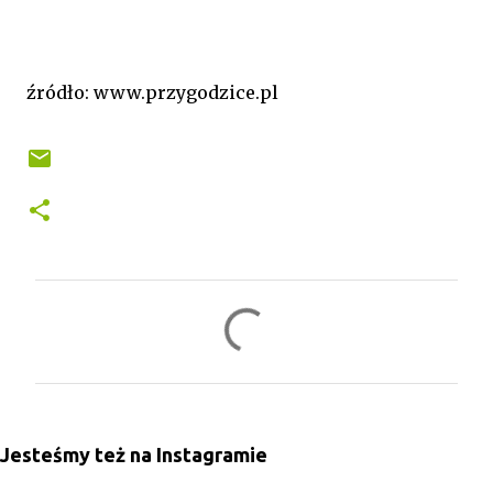
źródło: www.przygodzice.pl
K
o
m
e
n
Jesteśmy też na Instagramie
t