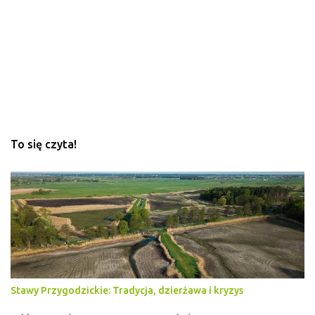
a
r
z
e
To się czyta!
Stawy Przygodzickie: Tradycja, dzierżawa i kryzys