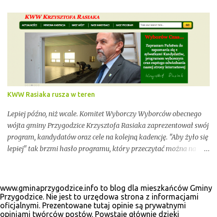
mówimy wyłącznie o nieoficjalnych wynikach. Proszę na to
uważać. Incydentów podczas głosowania nie brakowało.
Wszystko zawarte zostanie w poniższym kalendarium.
Zaczynamy! Wystarczy, że odświeżysz stronę, a kolejne newsy
pojawią się w tym poście. Pozostańmy w stałym kontakcie.
KWW Rasiaka rusza w teren
Lepiej późno, niż wcale. Komitet Wyborczy Wyborców obecnego
wójta gminy Przygodzice Krzysztofa Rasiaka zaprezentował swój
program, kandydatów oraz cele na kolejną kadencję. "Aby żyło się
lepiej" tak brzmi hasło programu, który przeczytać można na
odświeżonej stronie internetowej www.krzysztofrasiak.pl .
Krzysztof Rasiak sprawował funkcję włodarza gminy podczas
mijającej kadencji 2010-2014, wcześniej był członkiem zarządu
www.gminaprzygodzice.info to blog dla mieszkańców Gminy
powiatu ostrowskiego i wicestarostą. Wśród kandydatów na
Przygodzice. Nie jest to urzędowa strona z informacjami
oficjalnymi. Prezentowane tutaj opinie są prywatnymi
radnych gminnych zobaczyć wiele dobrze znanych postaci, ale
opiniami twórców postów. Powstaje głównie dzięki