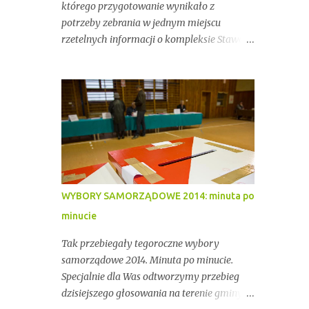
którego przygotowanie wynikało z
potrzeby zebrania w jednym miejscu
rzetelnych informacji o kompleksie Stawów
Przygodzickich – miejscu o wyjątkowym
znaczeniu przyrodniczym, ale też
gospodarczym i społecznym. Przez lata
stawy te były miejscem stabilnej hodowli
ryb, ważnym punktem lokalnej tożsamości
oraz kluczowym elementem ekosystemu
Doliny Baryczy. W ostatnich latach stały się
jednak również przedmiotem konfliktów,
napięć i realnych zagrożeń związanych z
WYBORY SAMORZĄDOWE 2014: minuta po
brakiem ciągłości dzierżawy oraz
minucie
niewystarczającym wsparciem
instytucjonalnym.
Tak przebiegały tegoroczne wybory
samorządowe 2014. Minuta po minucie.
Specjalnie dla Was odtworzymy przebieg
dzisiejszego głosowania na terenie gminy