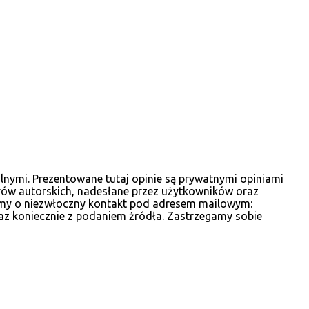
włodarza gminy podczas mijającej kadencji
2010-2014, wcześniej był członkiem zarządu
powiatu ostrowskiego i wicestarostą. Wśród
kandydatów na radnych gminnych
zobaczyć wiele dobrze znanych postaci, ale
także nowe twarze. Poniżej materiały
wyborcze, które udało nam się zebrać.
lnymi. Prezentowane tutaj opinie są prywatnymi opiniami
rów autorskich, nadesłane przez użytkowników oraz
osimy o niezwłoczny kontakt pod adresem mailowym:
az koniecznie z podaniem źródła. Zastrzegamy sobie