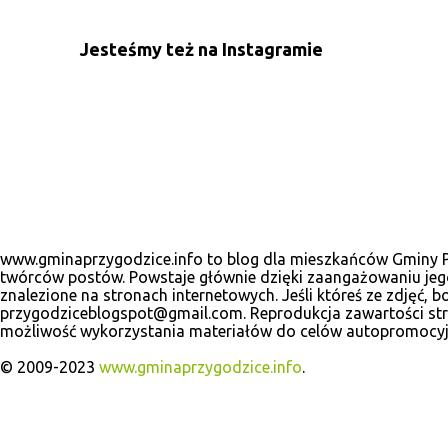
n
Jesteśmy też na Instagramie
t
a
r
z
e
www.gminaprzygodzice.info to blog dla mieszkańców Gminy Prz
twórców postów. Powstaje głównie dzięki zaangażowaniu jego
znalezione na stronach internetowych. Jeśli któreś ze zdjęć
przygodziceblogspot@gmail.com. Reprodukcja zawartości stro
możliwość wykorzystania materiałów do celów autopromocyj
© 2009-2023
www.gminaprzygodzice.info
.