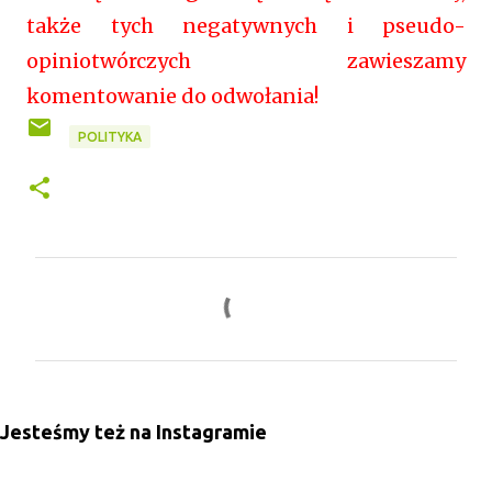
także tych negatywnych i pseudo-
opiniotwórczych zawieszamy
komentowanie do odwołania!
POLITYKA
K
o
m
e
n
Jesteśmy też na Instagramie
t
a