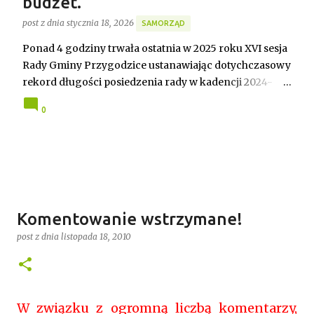
budżet.
post z dnia
stycznia 18, 2026
SAMORZĄD
Ponad 4 godziny trwała ostatnia w 2025 roku XVI sesja
Rady Gminy Przygodzice ustanawiając dotychczasowy
rekord długości posiedzenia rady w kadencji 2024-
2029. Bieg zdarzeń od początku dyktowało słowo
0
„ZMIANA”. Jednym z pierwszych punktów był bowiem
wniosek o odwołanie przewodniczącego rady. Robert
Wnuk finalnie stracił stanowisko, a nową
przewodniczącą została Joanna Jabłecka -
dotychczasowa wiceprzewodnicząca.
Komentowanie wstrzymane!
post z dnia
listopada 18, 2010
W związku z ogromną liczbą komentarzy,