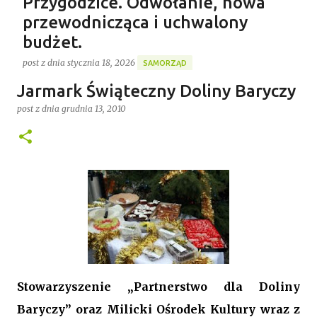
Przygodzice. Odwołanie, nowa
przewodnicząca i uchwalony
budżet.
post z dnia
stycznia 18, 2026
SAMORZĄD
Gospodarstwo Rybackie Przygodzice
Jarmark Świąteczny Doliny Baryczy
Ponad 4 godziny trwała ostatnia w 2025 roku XVI sesja
Najnowszy post
Rady Gminy Przygodzice ustanawiając dotychczasowy
post z dnia
grudnia 13, 2010
rekord długości posiedzenia rady w kadencji 2024-
2029. Bieg zdarzeń od początku dyktowało słowo
0
„ZMIANA”. Jednym z pierwszych punktów był bowiem
wniosek o odwołanie przewodniczącego rady. Robert
Wnuk finalnie stracił stanowisko, a nową
przewodniczącą została Joanna Jabłecka -
dotychczasowa wiceprzewodnicząca.
Stowarzyszenie „Partnerstwo dla Doliny
Baryczy” oraz Milicki Ośrodek Kultury wraz z