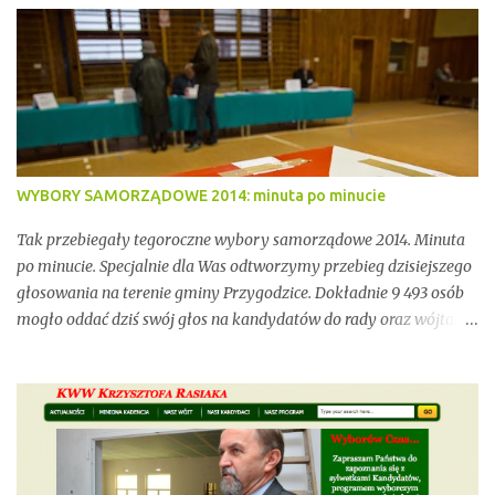
elementem ekosystemu Doliny Baryczy. W ostatnich latach stały
się jednak również przedmiotem konfliktów, napięć i realnych
zagrożeń związanych z brakiem ciągłości dzierżawy oraz
niewystarczającym wsparciem instytucjonalnym.
WYBORY SAMORZĄDOWE 2014: minuta po minucie
Tak przebiegały tegoroczne wybory samorządowe 2014. Minuta
po minucie. Specjalnie dla Was odtworzymy przebieg dzisiejszego
głosowania na terenie gminy Przygodzice. Dokładnie 9 493 osób
mogło oddać dziś swój głos na kandydatów do rady oraz wójta.
Dopóki przy wynikach widnieje adnotacja "NIEOFICJALNE",
mówimy wyłącznie o nieoficjalnych wynikach. Proszę na to
uważać. Incydentów podczas głosowania nie brakowało.
Wszystko zawarte zostanie w poniższym kalendarium.
Zaczynamy! Wystarczy, że odświeżysz stronę, a kolejne newsy
pojawią się w tym poście. Pozostańmy w stałym kontakcie.