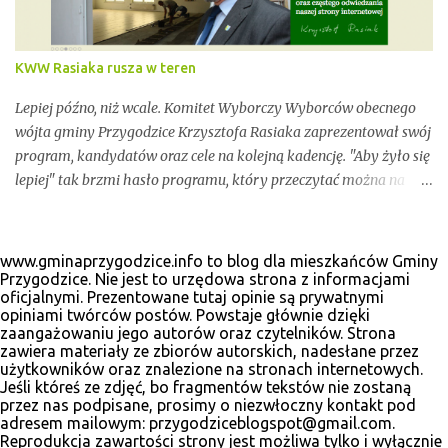
KWW Rasiaka rusza w teren
Lepiej późno, niż wcale. Komitet Wyborczy Wyborców obecnego
wójta gminy Przygodzice Krzysztofa Rasiaka zaprezentował swój
program, kandydatów oraz cele na kolejną kadencję. "Aby żyło się
lepiej" tak brzmi hasło programu, który przeczytać można na
odświeżonej stronie internetowej www.krzysztofrasiak.pl .
Krzysztof Rasiak sprawował funkcję włodarza gminy podczas
mijającej kadencji 2010-2014, wcześniej był członkiem zarządu
www.gminaprzygodzice.info to blog dla mieszkańców Gminy
powiatu ostrowskiego i wicestarostą. Wśród kandydatów na
Przygodzice. Nie jest to urzędowa strona z informacjami
oficjalnymi. Prezentowane tutaj opinie są prywatnymi
radnych gminnych zobaczyć wiele dobrze znanych postaci, ale
opiniami twórców postów. Powstaje głównie dzięki
także nowe twarze. Poniżej materiały wyborcze, które udało nam
zaangażowaniu jego autorów oraz czytelników. Strona
się zebrać.
zawiera materiały ze zbiorów autorskich, nadesłane przez
użytkowników oraz znalezione na stronach internetowych.
Jeśli któreś ze zdjęć, bo fragmentów tekstów nie zostaną
przez nas podpisane, prosimy o niezwłoczny kontakt pod
adresem mailowym: przygodziceblogspot@gmail.com.
Reprodukcja zawartości strony jest możliwa tylko i wyłącznie