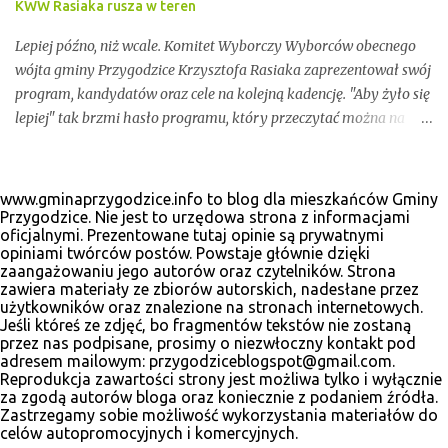
KWW Rasiaka rusza w teren
Lepiej późno, niż wcale. Komitet Wyborczy Wyborców obecnego
wójta gminy Przygodzice Krzysztofa Rasiaka zaprezentował swój
program, kandydatów oraz cele na kolejną kadencję. "Aby żyło się
lepiej" tak brzmi hasło programu, który przeczytać można na
odświeżonej stronie internetowej www.krzysztofrasiak.pl .
Krzysztof Rasiak sprawował funkcję włodarza gminy podczas
mijającej kadencji 2010-2014, wcześniej był członkiem zarządu
www.gminaprzygodzice.info to blog dla mieszkańców Gminy
powiatu ostrowskiego i wicestarostą. Wśród kandydatów na
Przygodzice. Nie jest to urzędowa strona z informacjami
oficjalnymi. Prezentowane tutaj opinie są prywatnymi
radnych gminnych zobaczyć wiele dobrze znanych postaci, ale
opiniami twórców postów. Powstaje głównie dzięki
także nowe twarze. Poniżej materiały wyborcze, które udało nam
zaangażowaniu jego autorów oraz czytelników. Strona
się zebrać.
zawiera materiały ze zbiorów autorskich, nadesłane przez
użytkowników oraz znalezione na stronach internetowych.
Jeśli któreś ze zdjęć, bo fragmentów tekstów nie zostaną
przez nas podpisane, prosimy o niezwłoczny kontakt pod
adresem mailowym: przygodziceblogspot@gmail.com.
Reprodukcja zawartości strony jest możliwa tylko i wyłącznie
za zgodą autorów bloga oraz koniecznie z podaniem źródła.
Zastrzegamy sobie możliwość wykorzystania materiałów do
celów autopromocyjnych i komercyjnych.