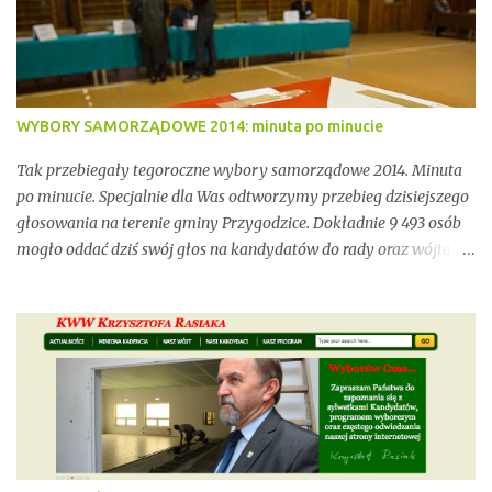
zagrożeń związanych z brakiem ciągłości dzierżawy oraz
niewystarczającym wsparciem instytucjonalnym.
WYBORY SAMORZĄDOWE 2014: minuta po minucie
Tak przebiegały tegoroczne wybory samorządowe 2014. Minuta
po minucie. Specjalnie dla Was odtworzymy przebieg dzisiejszego
głosowania na terenie gminy Przygodzice. Dokładnie 9 493 osób
mogło oddać dziś swój głos na kandydatów do rady oraz wójta.
Dopóki przy wynikach widnieje adnotacja "NIEOFICJALNE",
mówimy wyłącznie o nieoficjalnych wynikach. Proszę na to
uważać. Incydentów podczas głosowania nie brakowało.
Wszystko zawarte zostanie w poniższym kalendarium.
Zaczynamy! Wystarczy, że odświeżysz stronę, a kolejne newsy
pojawią się w tym poście. Pozostańmy w stałym kontakcie.