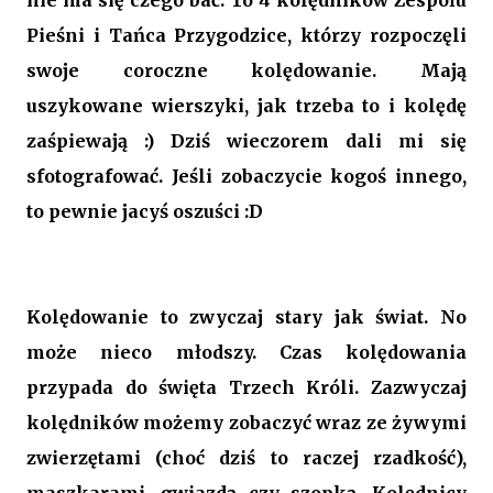
nie ma się czego bać. To 4 kolędników Zespołu
Pieśni i Tańca Przygodzice, którzy rozpoczęli
swoje coroczne kolędowanie. Mają
uszykowane wierszyki, jak trzeba to i kolędę
zaśpiewają :) Dziś wieczorem dali mi się
sfotografować. Jeśli zobaczycie kogoś innego,
to pewnie jacyś oszuści :D
Kolędowanie to zwyczaj stary jak świat. No
może nieco młodszy. Czas kolędowania
przypada do święta Trzech Króli. Zazwyczaj
kolędników możemy zobaczyć wraz ze żywymi
zwierzętami (choć dziś to raczej rzadkość),