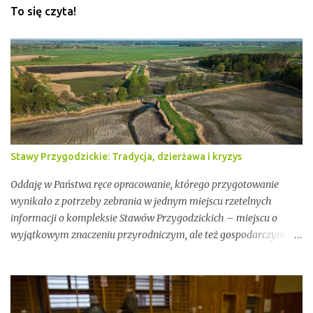
To się czyta!
Stawy Przygodzickie: Tradycja, dzierżawa i kryzys
Oddaję w Państwa ręce opracowanie, którego przygotowanie
wynikało z potrzeby zebrania w jednym miejscu rzetelnych
informacji o kompleksie Stawów Przygodzickich – miejscu o
wyjątkowym znaczeniu przyrodniczym, ale też gospodarczym i
społecznym. Przez lata stawy te były miejscem stabilnej hodowli
ryb, ważnym punktem lokalnej tożsamości oraz kluczowym
elementem ekosystemu Doliny Baryczy. W ostatnich latach stały
się jednak również przedmiotem konfliktów, napięć i realnych