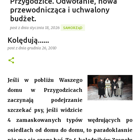
Przygodzice. Odwołanie, nowa
przewodnicząca i uchwalony
budżet.
post z dnia
stycznia 18, 2026
SAMORZĄD
Gospodarstwo Rybackie Przygodzice
Kolędują......
Ponad 4 godziny trwała ostatnia w 2025 roku XVI sesja
Najnowszy post
Rady Gminy Przygodzice ustanawiając dotychczasowy
post z dnia
grudnia 26, 2010
rekord długości posiedzenia rady w kadencji 2024-
2029. Bieg zdarzeń od początku dyktowało słowo
0
„ZMIANA”. Jednym z pierwszych punktów był bowiem
wniosek o odwołanie przewodniczącego rady. Robert
Jeśli w pobliżu Waszego
Wnuk finalnie stracił stanowisko, a nową
domu w Przygodzicach
przewodniczącą została Joanna Jabłecka -
dotychczasowa wiceprzewodnicząca.
zaczynają podejrzanie
szczekać psy, jeśli widzicie
4 zamaskowanych typów wędrujących po
osiedlach od domu do domu, to paradoklasnie