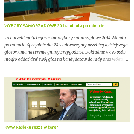
niewystarczającym wsparciem instytucjonalnym.
WYBORY SAMORZĄDOWE 2014: minuta po minucie
Tak przebiegały tegoroczne wybory samorządowe 2014. Minuta
po minucie. Specjalnie dla Was odtworzymy przebieg dzisiejszego
głosowania na terenie gminy Przygodzice. Dokładnie 9 493 osób
mogło oddać dziś swój głos na kandydatów do rady oraz wójta.
Dopóki przy wynikach widnieje adnotacja "NIEOFICJALNE",
mówimy wyłącznie o nieoficjalnych wynikach. Proszę na to
uważać. Incydentów podczas głosowania nie brakowało.
Wszystko zawarte zostanie w poniższym kalendarium.
Zaczynamy! Wystarczy, że odświeżysz stronę, a kolejne newsy
pojawią się w tym poście. Pozostańmy w stałym kontakcie.
KWW Rasiaka rusza w teren