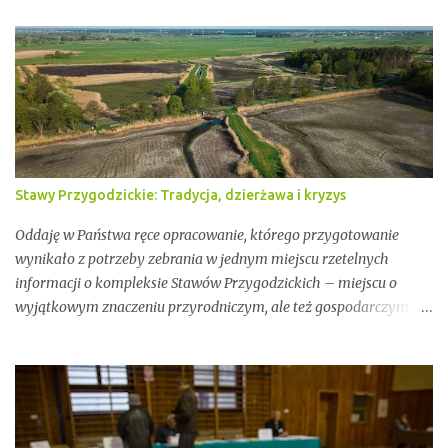
Stawy Przygodzickie: Tradycja, dzierżawa i kryzys
Oddaję w Państwa ręce opracowanie, którego przygotowanie
wynikało z potrzeby zebrania w jednym miejscu rzetelnych
informacji o kompleksie Stawów Przygodzickich – miejscu o
wyjątkowym znaczeniu przyrodniczym, ale też gospodarczym i
społecznym. Przez lata stawy te były miejscem stabilnej hodowli
ryb, ważnym punktem lokalnej tożsamości oraz kluczowym
elementem ekosystemu Doliny Baryczy. W ostatnich latach stały
się jednak również przedmiotem konfliktów, napięć i realnych
zagrożeń związanych z brakiem ciągłości dzierżawy oraz