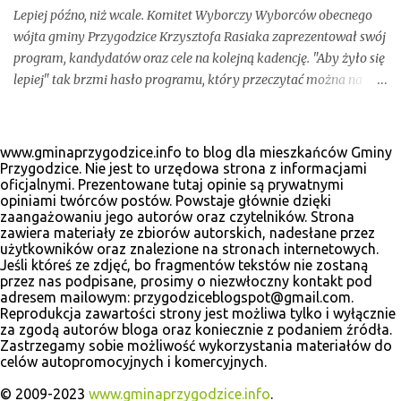
Lepiej późno, niż wcale. Komitet Wyborczy Wyborców obecnego
wójta gminy Przygodzice Krzysztofa Rasiaka zaprezentował swój
program, kandydatów oraz cele na kolejną kadencję. "Aby żyło się
lepiej" tak brzmi hasło programu, który przeczytać można na
odświeżonej stronie internetowej www.krzysztofrasiak.pl .
Krzysztof Rasiak sprawował funkcję włodarza gminy podczas
mijającej kadencji 2010-2014, wcześniej był członkiem zarządu
www.gminaprzygodzice.info to blog dla mieszkańców Gminy
powiatu ostrowskiego i wicestarostą. Wśród kandydatów na
Przygodzice. Nie jest to urzędowa strona z informacjami
oficjalnymi. Prezentowane tutaj opinie są prywatnymi
radnych gminnych zobaczyć wiele dobrze znanych postaci, ale
opiniami twórców postów. Powstaje głównie dzięki
także nowe twarze. Poniżej materiały wyborcze, które udało nam
zaangażowaniu jego autorów oraz czytelników. Strona
się zebrać.
zawiera materiały ze zbiorów autorskich, nadesłane przez
użytkowników oraz znalezione na stronach internetowych.
Jeśli któreś ze zdjęć, bo fragmentów tekstów nie zostaną
przez nas podpisane, prosimy o niezwłoczny kontakt pod
adresem mailowym: przygodziceblogspot@gmail.com.
Reprodukcja zawartości strony jest możliwa tylko i wyłącznie
za zgodą autorów bloga oraz koniecznie z podaniem źródła.
Zastrzegamy sobie możliwość wykorzystania materiałów do
celów autopromocyjnych i komercyjnych.
© 2009-2023
www.gminaprzygodzice.info
.