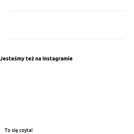
K
o
m
e
n
Jesteśmy też na Instagramie
t
a
r
z
e
To się czyta!