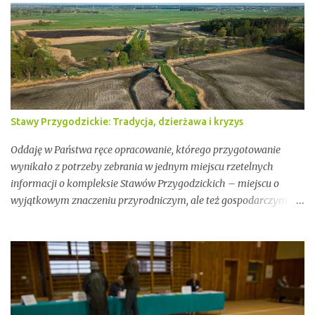
Stawy Przygodzickie: Tradycja, dzierżawa i kryzys
Oddaję w Państwa ręce opracowanie, którego przygotowanie
wynikało z potrzeby zebrania w jednym miejscu rzetelnych
informacji o kompleksie Stawów Przygodzickich – miejscu o
wyjątkowym znaczeniu przyrodniczym, ale też gospodarczym i
społecznym. Przez lata stawy te były miejscem stabilnej hodowli
ryb, ważnym punktem lokalnej tożsamości oraz kluczowym
elementem ekosystemu Doliny Baryczy. W ostatnich latach stały
się jednak również przedmiotem konfliktów, napięć i realnych
zagrożeń związanych z brakiem ciągłości dzierżawy oraz
niewystarczającym wsparciem instytucjonalnym.