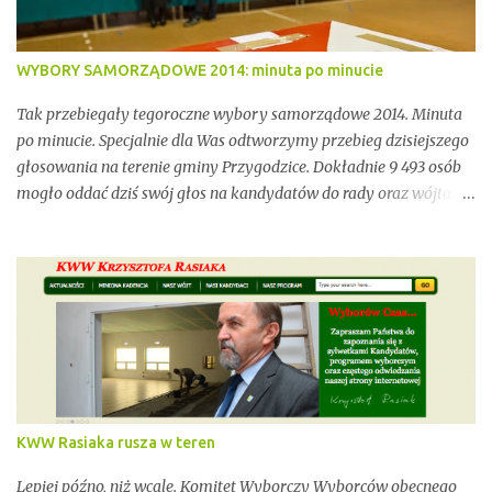
WYBORY SAMORZĄDOWE 2014: minuta po minucie
Tak przebiegały tegoroczne wybory samorządowe 2014. Minuta
po minucie. Specjalnie dla Was odtworzymy przebieg dzisiejszego
głosowania na terenie gminy Przygodzice. Dokładnie 9 493 osób
mogło oddać dziś swój głos na kandydatów do rady oraz wójta.
Dopóki przy wynikach widnieje adnotacja "NIEOFICJALNE",
mówimy wyłącznie o nieoficjalnych wynikach. Proszę na to
uważać. Incydentów podczas głosowania nie brakowało.
Wszystko zawarte zostanie w poniższym kalendarium.
Zaczynamy! Wystarczy, że odświeżysz stronę, a kolejne newsy
pojawią się w tym poście. Pozostańmy w stałym kontakcie.
KWW Rasiaka rusza w teren
Lepiej późno, niż wcale. Komitet Wyborczy Wyborców obecnego