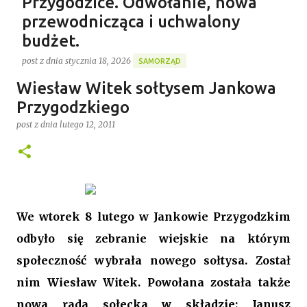
Przygodzice. Odwołanie, nowa
przewodnicząca i uchwalony
budżet.
post z dnia
stycznia 18, 2026
SAMORZĄD
Gospodarstwo Rybackie Przygodzice
Wiesław Witek sołtysem Jankowa
Ponad 4 godziny trwała ostatnia w 2025 roku XVI sesja
Najnowszy post
Rady Gminy Przygodzice ustanawiając dotychczasowy
Przygodzkiego
rekord długości posiedzenia rady w kadencji 2024-
post z dnia
lutego 12, 2011
2029. Bieg zdarzeń od początku dyktowało słowo
0
„ZMIANA”. Jednym z pierwszych punktów był bowiem
wniosek o odwołanie przewodniczącego rady. Robert
Wnuk finalnie stracił stanowisko, a nową
przewodniczącą została Joanna Jabłecka -
We wtorek 8 lutego w Jankowie Przygodzkim
dotychczasowa wiceprzewodnicząca.
odbyło się zebranie wiejskie na którym
społeczność wybrała nowego sołtysa. Został
nim Wiesław Witek. Powołana została także
nowa rada sołecka w składzie: Janusz