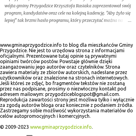
wójta gminy Przygodzice Krzysztofa Rasiaka zaprezentował swój
program, kandydatów oraz cele na kolejną kadencję. "Aby żyło się
lepiej" tak brzmi hasło programu, który przeczytać można na
odświeżonej stronie internetowej www.krzysztofrasiak.pl .
Krzysztof Rasiak sprawował funkcję włodarza gminy podczas
mijającej kadencji 2010-2014, wcześniej był członkiem zarządu
www.gminaprzygodzice.info to blog dla mieszkańców Gminy
powiatu ostrowskiego i wicestarostą. Wśród kandydatów na
Przygodzice. Nie jest to urzędowa strona z informacjami
oficjalnymi. Prezentowane tutaj opinie są prywatnymi
radnych gminnych zobaczyć wiele dobrze znanych postaci, ale
opiniami twórców postów. Powstaje głównie dzięki
także nowe twarze. Poniżej materiały wyborcze, które udało nam
zaangażowaniu jego autorów oraz czytelników. Strona
się zebrać.
zawiera materiały ze zbiorów autorskich, nadesłane przez
użytkowników oraz znalezione na stronach internetowych.
Jeśli któreś ze zdjęć, bo fragmentów tekstów nie zostaną
przez nas podpisane, prosimy o niezwłoczny kontakt pod
adresem mailowym: przygodziceblogspot@gmail.com.
Reprodukcja zawartości strony jest możliwa tylko i wyłącznie
za zgodą autorów bloga oraz koniecznie z podaniem źródła.
Zastrzegamy sobie możliwość wykorzystania materiałów do
celów autopromocyjnych i komercyjnych.
© 2009-2023
www.gminaprzygodzice.info
.