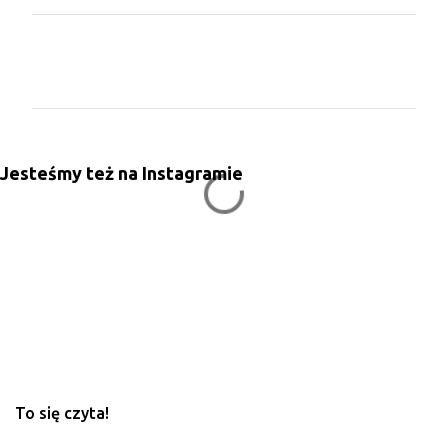
K
o
m
e
n
Jesteśmy też na Instagramie
t
a
r
z
e
To się czyta!