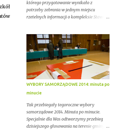
którego przygotowanie wynikało z
zkół
potrzeby zebrania w jednym miejscu
atów
rzetelnych informacji o kompleksie Stawów
Przygodzickich – miejscu o wyjątkowym
znaczeniu przyrodniczym, ale też
gospodarczym i społecznym. Przez lata
stawy te były miejscem stabilnej hodowli
ryb, ważnym punktem lokalnej tożsamości
oraz kluczowym elementem ekosystemu
Doliny Baryczy. W ostatnich latach stały się
jednak również przedmiotem konfliktów,
napięć i realnych zagrożeń związanych z
WYBORY SAMORZĄDOWE 2014: minuta po
brakiem ciągłości dzierżawy oraz
minucie
niewystarczającym wsparciem
instytucjonalnym.
Tak przebiegały tegoroczne wybory
samorządowe 2014. Minuta po minucie.
Specjalnie dla Was odtworzymy przebieg
dzisiejszego głosowania na terenie gminy