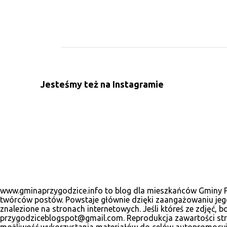
K
o
m
e
n
Jesteśmy też na Instagramie
t
a
r
z
e
www.gminaprzygodzice.info to blog dla mieszkańców Gminy Prz
twórców postów. Powstaje głównie dzięki zaangażowaniu jego
znalezione na stronach internetowych. Jeśli któreś ze zdjęć
przygodziceblogspot@gmail.com. Reprodukcja zawartości stro