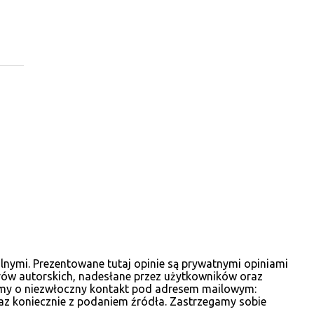
włodarza gminy podczas mijającej kadencji
2010-2014, wcześniej był członkiem zarządu
powiatu ostrowskiego i wicestarostą. Wśród
kandydatów na radnych gminnych
zobaczyć wiele dobrze znanych postaci, ale
także nowe twarze. Poniżej materiały
wyborcze, które udało nam się zebrać.
lnymi. Prezentowane tutaj opinie są prywatnymi opiniami
rów autorskich, nadesłane przez użytkowników oraz
osimy o niezwłoczny kontakt pod adresem mailowym:
az koniecznie z podaniem źródła. Zastrzegamy sobie