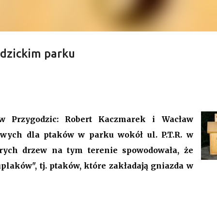
dzickim parku
y Przygodzice. Odwołanie, nowa
udżet.
VI sesja Rady Gminy Przygodzice ustanawiając dotychczasowy r
9. Bieg zdarzeń od początku dyktowało słowo „ZMIANA”. Jednym 
w Przygodzic: Robert Kaczmarek i Wacław
łanie przewodniczącego rady. Robert Wnuk finalnie stracił
owych dla ptaków w parku wokół ul. P.T.R. w
anna Jabłecka - dotychczasowa wiceprzewodnicząca.
tarych drzew na tym terenie spowodowała, że
uplaków", tj. ptaków, które zakładają gniazda w