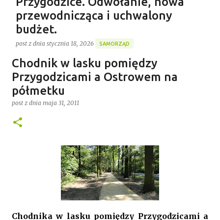
Przygodzice. Odwołanie, nowa
przewodnicząca i uchwalony
budżet.
post z dnia
stycznia 18, 2026
SAMORZĄD
Gospodarstwo Rybackie Przygodzice
Chodnik w lasku pomiędzy
Ponad 4 godziny trwała ostatnia w 2025 roku XVI sesja
Najnowszy post
Rady Gminy Przygodzice ustanawiając dotychczasowy
Przygodzicami a Ostrowem na
rekord długości posiedzenia rady w kadencji 2024-
półmetku
2029. Bieg zdarzeń od początku dyktowało słowo
post z dnia
maja 31, 2011
0
„ZMIANA”. Jednym z pierwszych punktów był bowiem
wniosek o odwołanie przewodniczącego rady. Robert
Wnuk finalnie stracił stanowisko, a nową
przewodniczącą została Joanna Jabłecka -
dotychczasowa wiceprzewodnicząca.
Chodnika w lasku pomiędzy Przygodzicami a