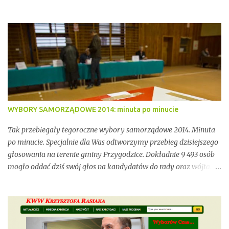
społecznym. Przez lata stawy te były miejscem stabilnej hodowli
ryb, ważnym punktem lokalnej tożsamości oraz kluczowym
elementem ekosystemu Doliny Baryczy. W ostatnich latach stały
się jednak również przedmiotem konfliktów, napięć i realnych
zagrożeń związanych z brakiem ciągłości dzierżawy oraz
niewystarczającym wsparciem instytucjonalnym.
WYBORY SAMORZĄDOWE 2014: minuta po minucie
Tak przebiegały tegoroczne wybory samorządowe 2014. Minuta
po minucie. Specjalnie dla Was odtworzymy przebieg dzisiejszego
głosowania na terenie gminy Przygodzice. Dokładnie 9 493 osób
mogło oddać dziś swój głos na kandydatów do rady oraz wójta.
Dopóki przy wynikach widnieje adnotacja "NIEOFICJALNE",
mówimy wyłącznie o nieoficjalnych wynikach. Proszę na to
uważać. Incydentów podczas głosowania nie brakowało.
Wszystko zawarte zostanie w poniższym kalendarium.
Zaczynamy! Wystarczy, że odświeżysz stronę, a kolejne newsy