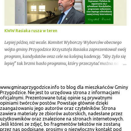
pojawią się w tym poście. Pozostańmy w stałym kontakcie.
KWW Rasiaka rusza w teren
Lepiej późno, niż wcale. Komitet Wyborczy Wyborców obecnego
wójta gminy Przygodzice Krzysztofa Rasiaka zaprezentował swój
program, kandydatów oraz cele na kolejną kadencję. "Aby żyło się
lepiej" tak brzmi hasło programu, który przeczytać można na
odświeżonej stronie internetowej www.krzysztofrasiak.pl .
Krzysztof Rasiak sprawował funkcję włodarza gminy podczas
mijającej kadencji 2010-2014, wcześniej był członkiem zarządu
www.gminaprzygodzice.info to blog dla mieszkańców Gminy
powiatu ostrowskiego i wicestarostą. Wśród kandydatów na
Przygodzice. Nie jest to urzędowa strona z informacjami
oficjalnymi. Prezentowane tutaj opinie są prywatnymi
radnych gminnych zobaczyć wiele dobrze znanych postaci, ale
opiniami twórców postów. Powstaje głównie dzięki
także nowe twarze. Poniżej materiały wyborcze, które udało nam
zaangażowaniu jego autorów oraz czytelników. Strona
się zebrać.
zawiera materiały ze zbiorów autorskich, nadesłane przez
użytkowników oraz znalezione na stronach internetowych.
Jeśli któreś ze zdjęć, bo fragmentów tekstów nie zostaną
przez nas podpisane, prosimy o niezwłoczny kontakt pod