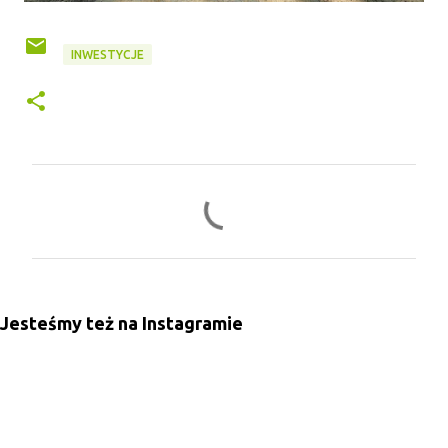
INWESTYCJE
K
o
m
e
n
Jesteśmy też na Instagramie
t
a
r
z