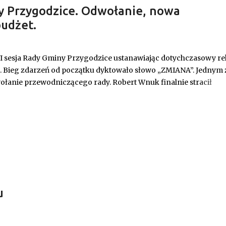
y Przygodzice. Odwołanie, nowa
udżet.
VI sesja Rady Gminy Przygodzice ustanawiając dotychczasowy r
9. Bieg zdarzeń od początku dyktowało słowo „ZMIANA”. Jednym 
łanie przewodniczącego rady. Robert Wnuk finalnie stracił
anna Jabłecka - dotychczasowa wiceprzewodnicząca.
u