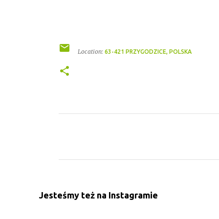
Location:
63-421 PRZYGODZICE, POLSKA
K
o
m
e
n
Jesteśmy też na Instagramie
t
a