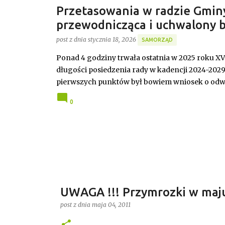
Przetasowania w radzie Gmin
przewodnicząca i uchwalony b
post z dnia
stycznia 18, 2026
SAMORZĄD
Ponad 4 godziny trwała ostatnia w 2025 roku X
długości posiedzenia rady w kadencji 2024-202
pierwszych punktów był bowiem wniosek o odwo
stanowisko, a nową przewodniczącą została Jo
0
UWAGA !!! Przymrozki w maj
post z dnia
maja 04, 2011