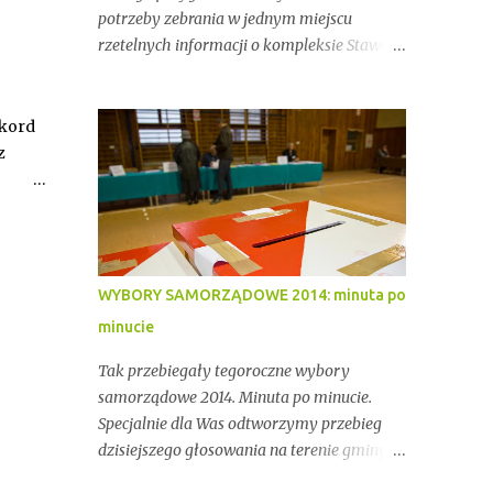
potrzeby zebrania w jednym miejscu
rzetelnych informacji o kompleksie Stawów
Przygodzickich – miejscu o wyjątkowym
znaczeniu przyrodniczym, ale też
gospodarczym i społecznym. Przez lata
ekord
stawy te były miejscem stabilnej hodowli
z
ryb, ważnym punktem lokalnej tożsamości
oraz kluczowym elementem ekosystemu
Doliny Baryczy. W ostatnich latach stały się
jednak również przedmiotem konfliktów,
napięć i realnych zagrożeń związanych z
WYBORY SAMORZĄDOWE 2014: minuta po
brakiem ciągłości dzierżawy oraz
minucie
niewystarczającym wsparciem
instytucjonalnym.
Tak przebiegały tegoroczne wybory
samorządowe 2014. Minuta po minucie.
Specjalnie dla Was odtworzymy przebieg
dzisiejszego głosowania na terenie gminy
Przygodzice. Dokładnie 9 493 osób mogło