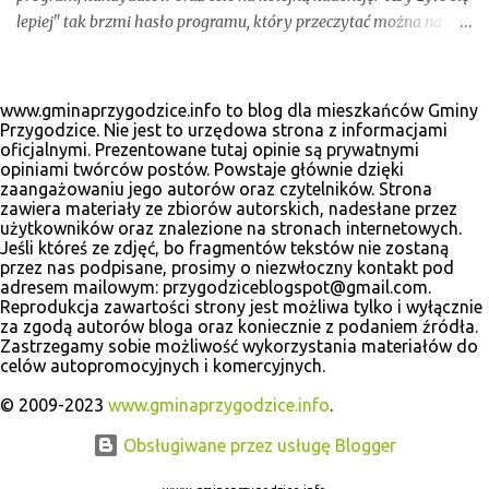
lepiej" tak brzmi hasło programu, który przeczytać można na
odświeżonej stronie internetowej www.krzysztofrasiak.pl .
Krzysztof Rasiak sprawował funkcję włodarza gminy podczas
mijającej kadencji 2010-2014, wcześniej był członkiem zarządu
www.gminaprzygodzice.info to blog dla mieszkańców Gminy
powiatu ostrowskiego i wicestarostą. Wśród kandydatów na
Przygodzice. Nie jest to urzędowa strona z informacjami
oficjalnymi. Prezentowane tutaj opinie są prywatnymi
radnych gminnych zobaczyć wiele dobrze znanych postaci, ale
opiniami twórców postów. Powstaje głównie dzięki
także nowe twarze. Poniżej materiały wyborcze, które udało nam
zaangażowaniu jego autorów oraz czytelników. Strona
się zebrać.
zawiera materiały ze zbiorów autorskich, nadesłane przez
użytkowników oraz znalezione na stronach internetowych.
Jeśli któreś ze zdjęć, bo fragmentów tekstów nie zostaną
przez nas podpisane, prosimy o niezwłoczny kontakt pod
adresem mailowym: przygodziceblogspot@gmail.com.
Reprodukcja zawartości strony jest możliwa tylko i wyłącznie
za zgodą autorów bloga oraz koniecznie z podaniem źródła.
Zastrzegamy sobie możliwość wykorzystania materiałów do
celów autopromocyjnych i komercyjnych.
© 2009-2023
www.gminaprzygodzice.info
.
Obsługiwane przez usługę Blogger