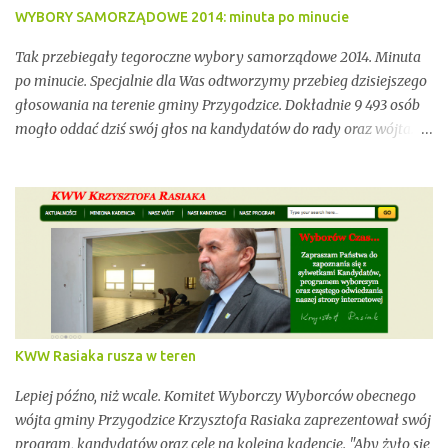
WYBORY SAMORZĄDOWE 2014: minuta po minucie
Tak przebiegały tegoroczne wybory samorządowe 2014. Minuta
po minucie. Specjalnie dla Was odtworzymy przebieg dzisiejszego
głosowania na terenie gminy Przygodzice. Dokładnie 9 493 osób
mogło oddać dziś swój głos na kandydatów do rady oraz wójta.
Dopóki przy wynikach widnieje adnotacja "NIEOFICJALNE",
mówimy wyłącznie o nieoficjalnych wynikach. Proszę na to
uważać. Incydentów podczas głosowania nie brakowało.
Wszystko zawarte zostanie w poniższym kalendarium.
Zaczynamy! Wystarczy, że odświeżysz stronę, a kolejne newsy
pojawią się w tym poście. Pozostańmy w stałym kontakcie.
KWW Rasiaka rusza w teren
Lepiej późno, niż wcale. Komitet Wyborczy Wyborców obecnego
wójta gminy Przygodzice Krzysztofa Rasiaka zaprezentował swój
program, kandydatów oraz cele na kolejną kadencję. "Aby żyło się