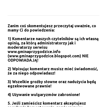
P
Zanim coś skomentujesz przeczytaj uważnie, co
r
mamy Ci do powiedzenia:
z
e
1) Komentarze naszych czytelników są ich własną
ś
opinią, za którą administratorzy jak i
l
moderatorzy serwisu
i
www.gminaprzygodzice.info
j
(www.gminaprzygodzice.blogspot.com) NIE
k
ODPOWIADAJĄ!
o
m
2) Wpisując komentarz musisz mieć świadomość,
e
że za niego odpowiadasz!
n
t
3) Wszelkie groźby słowne oraz nadużycia będą
a
egzekwowane prawnie!
r
z
4) Używanie wulgaryzmów zabronione!
5. Jeśli zamieścisz komentarz akceptujesz