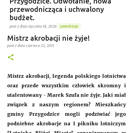
Przygodzice. Odwołanie, nowa
przewodnicząca i uchwalony
budżet.
post z dnia
stycznia 18, 2026
SAMORZĄD
Gospodarstwo Rybackie Przygodzice
Mistrz akrobacji nie żyje!
Ponad 4 godziny trwała ostatnia w 2025 roku XVI sesja
Najnowszy post
Rady Gminy Przygodzice ustanawiając dotychczasowy
post z dnia
czerwca 22, 2011
rekord długości posiedzenia rady w kadencji 2024-
2029. Bieg zdarzeń od początku dyktowało słowo
0
„ZMIANA”. Jednym z pierwszych punktów był bowiem
wniosek o odwołanie przewodniczącego rady. Robert
Mistrz akrobacji, legenda polskiego lotnictwa
Wnuk finalnie stracił stanowisko, a nową
oraz przede wszystkim człowiek skromny i
przewodniczącą została Joanna Jabłecka -
dotychczasowa wiceprzewodnicząca.
utalentowany - Marek Szufa nie żyje. Jaki miał
związek z naszym regionem? Mieszkańcy
gminy Przygodzice mogli podziwiać jego
podniebne akrobacje na I pikniku lotniczym