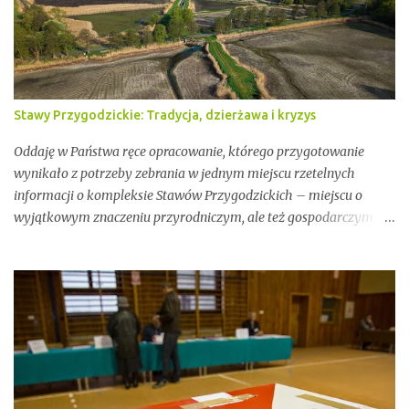
Stawy Przygodzickie: Tradycja, dzierżawa i kryzys
Oddaję w Państwa ręce opracowanie, którego przygotowanie
wynikało z potrzeby zebrania w jednym miejscu rzetelnych
informacji o kompleksie Stawów Przygodzickich – miejscu o
wyjątkowym znaczeniu przyrodniczym, ale też gospodarczym i
społecznym. Przez lata stawy te były miejscem stabilnej hodowli
ryb, ważnym punktem lokalnej tożsamości oraz kluczowym
elementem ekosystemu Doliny Baryczy. W ostatnich latach stały
się jednak również przedmiotem konfliktów, napięć i realnych
zagrożeń związanych z brakiem ciągłości dzierżawy oraz
niewystarczającym wsparciem instytucjonalnym.