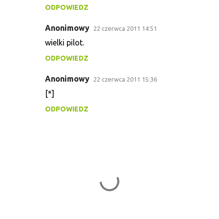
e
ODPOWIEDZ
n
Anonimowy
22 czerwca 2011 14:51
t
wielki pilot.
a
ODPOWIEDZ
r
z
Anonimowy
22 czerwca 2011 15:36
e
[*]
ODPOWIEDZ