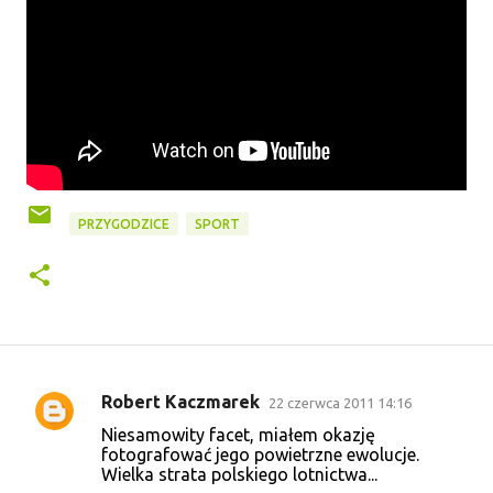
PRZYGODZICE
SPORT
Robert Kaczmarek
22 czerwca 2011 14:16
K
Niesamowity facet, miałem okazję
o
fotografować jego powietrzne ewolucje.
Wielka strata polskiego lotnictwa...
m