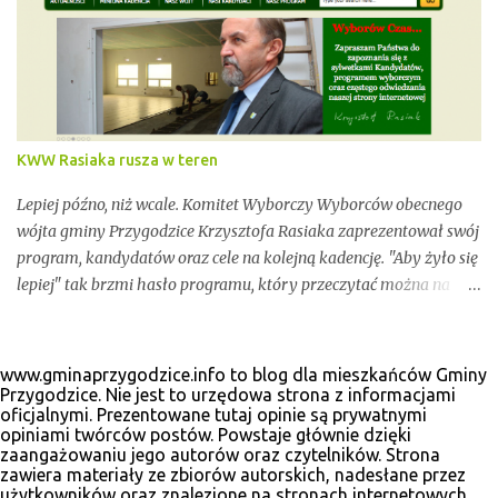
Wszystko zawarte zostanie w poniższym kalendarium.
Zaczynamy! Wystarczy, że odświeżysz stronę, a kolejne newsy
pojawią się w tym poście. Pozostańmy w stałym kontakcie.
KWW Rasiaka rusza w teren
Lepiej późno, niż wcale. Komitet Wyborczy Wyborców obecnego
wójta gminy Przygodzice Krzysztofa Rasiaka zaprezentował swój
program, kandydatów oraz cele na kolejną kadencję. "Aby żyło się
lepiej" tak brzmi hasło programu, który przeczytać można na
odświeżonej stronie internetowej www.krzysztofrasiak.pl .
Krzysztof Rasiak sprawował funkcję włodarza gminy podczas
mijającej kadencji 2010-2014, wcześniej był członkiem zarządu
www.gminaprzygodzice.info to blog dla mieszkańców Gminy
powiatu ostrowskiego i wicestarostą. Wśród kandydatów na
Przygodzice. Nie jest to urzędowa strona z informacjami
oficjalnymi. Prezentowane tutaj opinie są prywatnymi
radnych gminnych zobaczyć wiele dobrze znanych postaci, ale
opiniami twórców postów. Powstaje głównie dzięki
także nowe twarze. Poniżej materiały wyborcze, które udało nam
zaangażowaniu jego autorów oraz czytelników. Strona
się zebrać.
zawiera materiały ze zbiorów autorskich, nadesłane przez
użytkowników oraz znalezione na stronach internetowych.