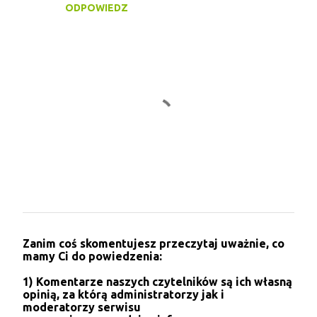
ODPOWIEDZ
a
r
z
e
P
Zanim coś skomentujesz przeczytaj uważnie, co
r
mamy Ci do powiedzenia:
z
e
1) Komentarze naszych czytelników są ich własną
ś
opinią, za którą administratorzy jak i
l
moderatorzy serwisu
i