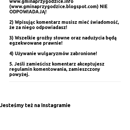
www.gminaprzygodzice.info
j
(www.gminaprzygodzice.blogspot.com) NIE
k
ODPOWIADAJĄ!
o
m
2) Wpisując komentarz musisz mieć świadomość,
e
że za niego odpowiadasz!
n
t
3) Wszelkie groźby słowne oraz nadużycia będą
a
egzekwowane prawnie!
r
z
4) Używanie wulgaryzmów zabronione!
5. Jeśli zamieścisz komentarz akceptujesz
regulamin komentowania, zamieszczony
powyżej.
Jesteśmy też na Instagramie