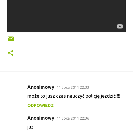
Anonimowy
11 lipca 2011 22:33
K
może to jusz czas nauczyć policję jezdzić!!!!
o
ODPOWIEDZ
m
e
Anonimowy
11 lipca 2011 22:36
n
juz
t