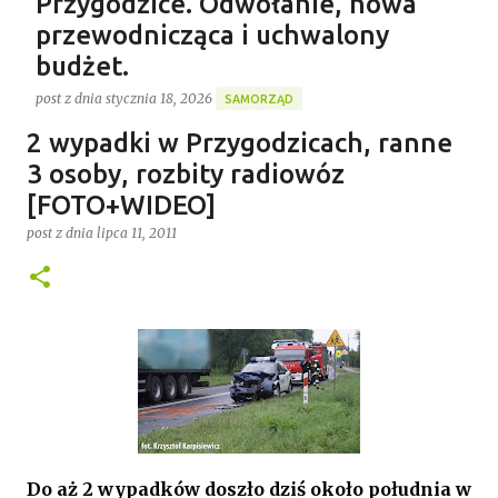
Przygodzice. Odwołanie, nowa
przewodnicząca i uchwalony
budżet.
post z dnia
stycznia 18, 2026
SAMORZĄD
Gospodarstwo Rybackie Przygodzice
2 wypadki w Przygodzicach, ranne
Ponad 4 godziny trwała ostatnia w 2025 roku XVI sesja
Najnowszy post
Rady Gminy Przygodzice ustanawiając dotychczasowy
3 osoby, rozbity radiowóz
rekord długości posiedzenia rady w kadencji 2024-
[FOTO+WIDEO]
2029. Bieg zdarzeń od początku dyktowało słowo
post z dnia
lipca 11, 2011
0
„ZMIANA”. Jednym z pierwszych punktów był bowiem
wniosek o odwołanie przewodniczącego rady. Robert
Wnuk finalnie stracił stanowisko, a nową
przewodniczącą została Joanna Jabłecka -
dotychczasowa wiceprzewodnicząca.
Do aż 2 wypadków doszło dziś około południa w