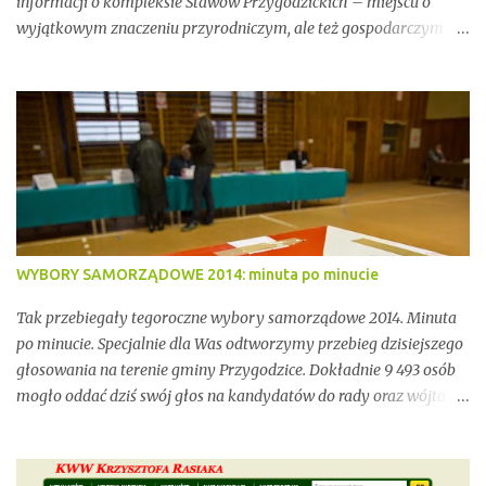
informacji o kompleksie Stawów Przygodzickich – miejscu o
wyjątkowym znaczeniu przyrodniczym, ale też gospodarczym i
społecznym. Przez lata stawy te były miejscem stabilnej hodowli
ryb, ważnym punktem lokalnej tożsamości oraz kluczowym
elementem ekosystemu Doliny Baryczy. W ostatnich latach stały
się jednak również przedmiotem konfliktów, napięć i realnych
zagrożeń związanych z brakiem ciągłości dzierżawy oraz
niewystarczającym wsparciem instytucjonalnym.
WYBORY SAMORZĄDOWE 2014: minuta po minucie
Tak przebiegały tegoroczne wybory samorządowe 2014. Minuta
po minucie. Specjalnie dla Was odtworzymy przebieg dzisiejszego
głosowania na terenie gminy Przygodzice. Dokładnie 9 493 osób
mogło oddać dziś swój głos na kandydatów do rady oraz wójta.
Dopóki przy wynikach widnieje adnotacja "NIEOFICJALNE",
mówimy wyłącznie o nieoficjalnych wynikach. Proszę na to
uważać. Incydentów podczas głosowania nie brakowało.