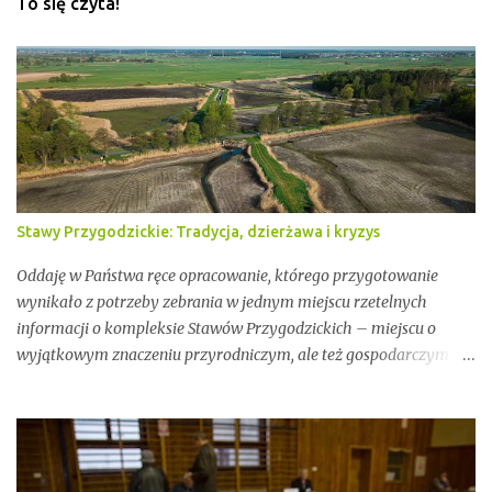
To się czyta!
Stawy Przygodzickie: Tradycja, dzierżawa i kryzys
Oddaję w Państwa ręce opracowanie, którego przygotowanie
wynikało z potrzeby zebrania w jednym miejscu rzetelnych
informacji o kompleksie Stawów Przygodzickich – miejscu o
wyjątkowym znaczeniu przyrodniczym, ale też gospodarczym i
społecznym. Przez lata stawy te były miejscem stabilnej hodowli
ryb, ważnym punktem lokalnej tożsamości oraz kluczowym
elementem ekosystemu Doliny Baryczy. W ostatnich latach stały
się jednak również przedmiotem konfliktów, napięć i realnych
zagrożeń związanych z brakiem ciągłości dzierżawy oraz