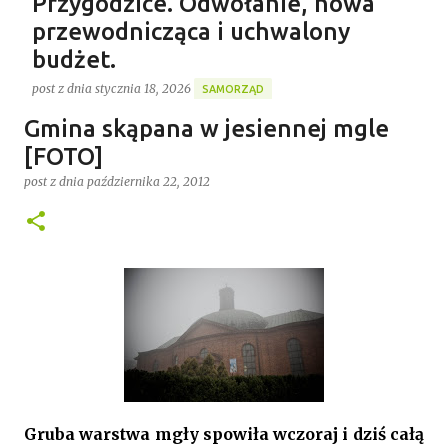
Przygodzice. Odwołanie, nowa
przewodnicząca i uchwalony
budżet.
post z dnia
stycznia 18, 2026
SAMORZĄD
Gospodarstwo Rybackie Przygodzice
Gmina skąpana w jesiennej mgle
Ponad 4 godziny trwała ostatnia w 2025 roku XVI sesja
Najnowszy post
Rady Gminy Przygodzice ustanawiając dotychczasowy
[FOTO]
rekord długości posiedzenia rady w kadencji 2024-
post z dnia
października 22, 2012
2029. Bieg zdarzeń od początku dyktowało słowo
0
„ZMIANA”. Jednym z pierwszych punktów był bowiem
wniosek o odwołanie przewodniczącego rady. Robert
Wnuk finalnie stracił stanowisko, a nową
przewodniczącą została Joanna Jabłecka -
dotychczasowa wiceprzewodnicząca.
Gruba warstwa mgły spowiła wczoraj i dziś całą