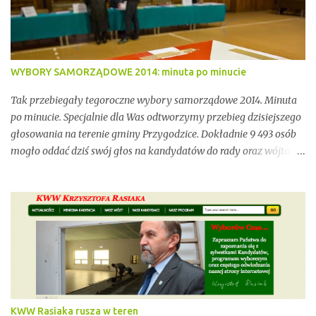
niewystarczającym wsparciem instytucjonalnym.
WYBORY SAMORZĄDOWE 2014: minuta po minucie
Tak przebiegały tegoroczne wybory samorządowe 2014. Minuta
po minucie. Specjalnie dla Was odtworzymy przebieg dzisiejszego
głosowania na terenie gminy Przygodzice. Dokładnie 9 493 osób
mogło oddać dziś swój głos na kandydatów do rady oraz wójta.
Dopóki przy wynikach widnieje adnotacja "NIEOFICJALNE",
mówimy wyłącznie o nieoficjalnych wynikach. Proszę na to
uważać. Incydentów podczas głosowania nie brakowało.
Wszystko zawarte zostanie w poniższym kalendarium.
Zaczynamy! Wystarczy, że odświeżysz stronę, a kolejne newsy
pojawią się w tym poście. Pozostańmy w stałym kontakcie.
KWW Rasiaka rusza w teren