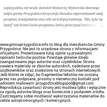
Lepiej późno, niż wcale. Komitet Wyborczy Wyborców obecnego
wójta gminy Przygodzice Krzysztofa Rasiaka zaprezentował swój
program, kandydatów oraz cele na kolejną kadencję. "Aby żyło się
lepiej" tak brzmi hasło programu, który przeczytać można na
odświeżonej stronie internetowej www.krzysztofrasiak.pl .
Krzysztof Rasiak sprawował funkcję włodarza gminy podczas
mijającej kadencji 2010-2014, wcześniej był członkiem zarządu
www.gminaprzygodzice.info to blog dla mieszkańców Gminy
powiatu ostrowskiego i wicestarostą. Wśród kandydatów na
Przygodzice. Nie jest to urzędowa strona z informacjami
oficjalnymi. Prezentowane tutaj opinie są prywatnymi
radnych gminnych zobaczyć wiele dobrze znanych postaci, ale
opiniami twórców postów. Powstaje głównie dzięki
także nowe twarze. Poniżej materiały wyborcze, które udało nam
zaangażowaniu jego autorów oraz czytelników. Strona
się zebrać.
zawiera materiały ze zbiorów autorskich, nadesłane przez
użytkowników oraz znalezione na stronach internetowych.
Jeśli któreś ze zdjęć, bo fragmentów tekstów nie zostaną
przez nas podpisane, prosimy o niezwłoczny kontakt pod
adresem mailowym: przygodziceblogspot@gmail.com.
Reprodukcja zawartości strony jest możliwa tylko i wyłącznie
za zgodą autorów bloga oraz koniecznie z podaniem źródła.
Zastrzegamy sobie możliwość wykorzystania materiałów do
celów autopromocyjnych i komercyjnych.