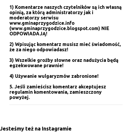
e
1) Komentarze naszych czytelników są ich własną
ś
opinią, za którą administratorzy jak i
l
moderatorzy serwisu
i
www.gminaprzygodzice.info
j
(www.gminaprzygodzice.blogspot.com) NIE
k
ODPOWIADAJĄ!
o
m
2) Wpisując komentarz musisz mieć świadomość,
e
że za niego odpowiadasz!
n
t
3) Wszelkie groźby słowne oraz nadużycia będą
a
egzekwowane prawnie!
r
z
4) Używanie wulgaryzmów zabronione!
5. Jeśli zamieścisz komentarz akceptujesz
regulamin komentowania, zamieszczony
powyżej.
Jesteśmy też na Instagramie