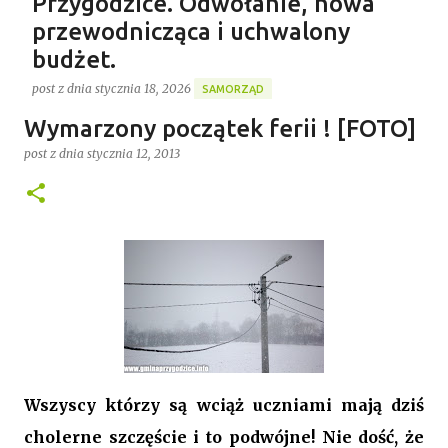
Przygodzice. Odwołanie, nowa
przewodnicząca i uchwalony
budżet.
post z dnia
stycznia 18, 2026
SAMORZĄD
Gospodarstwo Rybackie Przygodzice
Wymarzony początek ferii ! [FOTO]
Ponad 4 godziny trwała ostatnia w 2025 roku XVI sesja
Najnowszy post
Rady Gminy Przygodzice ustanawiając dotychczasowy
post z dnia
stycznia 12, 2013
rekord długości posiedzenia rady w kadencji 2024-
2029. Bieg zdarzeń od początku dyktowało słowo
0
„ZMIANA”. Jednym z pierwszych punktów był bowiem
wniosek o odwołanie przewodniczącego rady. Robert
Wnuk finalnie stracił stanowisko, a nową
przewodniczącą została Joanna Jabłecka -
dotychczasowa wiceprzewodnicząca.
Wszyscy którzy są wciąż uczniami mają dziś
cholerne szczęście i to podwójne! Nie dość, że