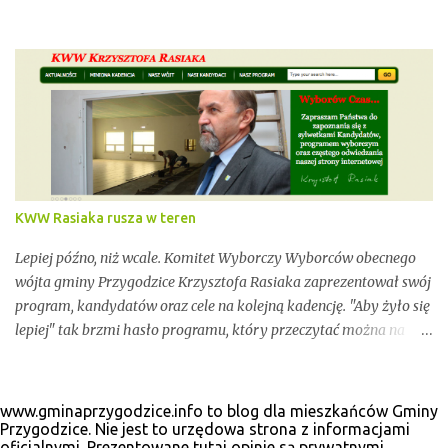
Dopóki przy wynikach widnieje adnotacja "NIEOFICJALNE",
mówimy wyłącznie o nieoficjalnych wynikach. Proszę na to
uważać. Incydentów podczas głosowania nie brakowało.
Wszystko zawarte zostanie w poniższym kalendarium.
Zaczynamy! Wystarczy, że odświeżysz stronę, a kolejne newsy
pojawią się w tym poście. Pozostańmy w stałym kontakcie.
KWW Rasiaka rusza w teren
Lepiej późno, niż wcale. Komitet Wyborczy Wyborców obecnego
wójta gminy Przygodzice Krzysztofa Rasiaka zaprezentował swój
program, kandydatów oraz cele na kolejną kadencję. "Aby żyło się
lepiej" tak brzmi hasło programu, który przeczytać można na
odświeżonej stronie internetowej www.krzysztofrasiak.pl .
Krzysztof Rasiak sprawował funkcję włodarza gminy podczas
mijającej kadencji 2010-2014, wcześniej był członkiem zarządu
www.gminaprzygodzice.info to blog dla mieszkańców Gminy
powiatu ostrowskiego i wicestarostą. Wśród kandydatów na
Przygodzice. Nie jest to urzędowa strona z informacjami
oficjalnymi. Prezentowane tutaj opinie są prywatnymi