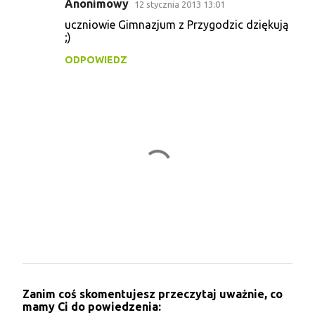
Anonimowy
12 stycznia 2013 13:01
K
uczniowie Gimnazjum z Przygodzic dziękują
o
;)
m
ODPOWIEDZ
e
n
t
a
r
z
e
P
Zanim coś skomentujesz przeczytaj uważnie, co
r
mamy Ci do powiedzenia:
z