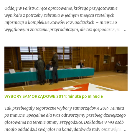
Oddaję w Państwa ręce opracowanie, którego przygotowanie
wynikało z potrzeby zebrania w jednym miejscu rzetelnych
informacji o kompleksie Stawów Przygodzickich – miejscu o
wyjątkowym znaczeniu przyrodniczym, ale też gospodarczym i
społecznym. Przez lata stawy te były miejscem stabilnej hodowli
ryb, ważnym punktem lokalnej tożsamości oraz kluczowym
elementem ekosystemu Doliny Baryczy. W ostatnich latach stały
się jednak również przedmiotem konfliktów, napięć i realnych
zagrożeń związanych z brakiem ciągłości dzierżawy oraz
niewystarczającym wsparciem instytucjonalnym.
WYBORY SAMORZĄDOWE 2014: minuta po minucie
Tak przebiegały tegoroczne wybory samorządowe 2014. Minuta
po minucie. Specjalnie dla Was odtworzymy przebieg dzisiejszego
głosowania na terenie gminy Przygodzice. Dokładnie 9 493 osób
mogło oddać dziś swój głos na kandydatów do rady oraz wójta.