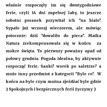
właśnie rozpoczęły im się dwutygodniowe
ferie, czyli 14 dni zupełnej laby, to jeszcze
sobotni poranek przywitał ich "na biało".
Sypało już wczoraj wieczorem, ale mówiąc
potocznie: dziś "dowaliło do pieca".
Matka
Natura
zrekompensowała
się w końcu za
mokre święta. To pierwszy poważny opad od
połowy grudnia.
Pogoda idealna, by aktywnie
rozpocząć ferie. Sanki? worek po saletrze? a
może inny przedmiot z kategorii "Byle co". W
końcu na byle czym można zjeżdżać byle gdzie
:) Spokojnych i bezpiecznych ferii życzymy :)