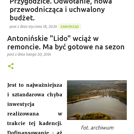
Przygodzice. Odwołanie, nowa
przewodnicząca i uchwalony
budżet.
post z dnia
stycznia 18, 2026
SAMORZĄD
Gospodarstwo Rybackie Przygodzice
Antonińskie "Lido" wciąż w
Ponad 4 godziny trwała ostatnia w 2025 roku XVI sesja
Najnowszy post
Rady Gminy Przygodzice ustanawiając dotychczasowy
remoncie. Ma być gotowe na sezon
rekord długości posiedzenia rady w kadencji 2024-
post z dnia
lutego 20, 2014
2029. Bieg zdarzeń od początku dyktowało słowo
0
„ZMIANA”. Jednym z pierwszych punktów był bowiem
wniosek o odwołanie przewodniczącego rady. Robert
Wnuk finalnie stracił stanowisko, a nową
Jest to najważniejsza
przewodniczącą została Joanna Jabłecka -
i sztandarowa chyba
dotychczasowa wiceprzewodnicząca.
inwestycja
realizowana w
trakcie tej kadencji.
fot. archiwum
Dofinansowanie - aż