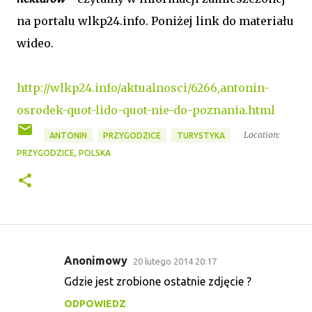
na portalu wlkp24.info. Poniżej link do materiału
wideo.
http://wlkp24.info/aktualnosci/6266,antonin-
osrodek-quot-lido-quot-nie-do-poznania.html
Location:
ANTONIN
PRZYGODZICE
TURYSTYKA
PRZYGODZICE, POLSKA
Anonimowy
20 lutego 2014 20:17
K
Gdzie jest zrobione ostatnie zdjęcie ?
o
ODPOWIEDZ
m