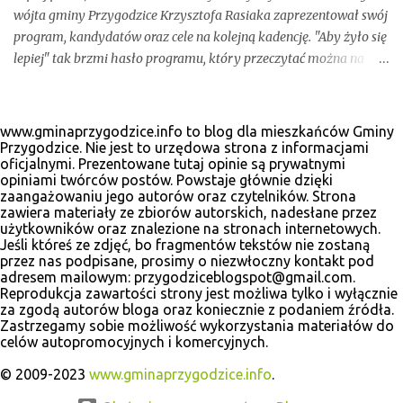
wójta gminy Przygodzice Krzysztofa Rasiaka zaprezentował swój
program, kandydatów oraz cele na kolejną kadencję. "Aby żyło się
lepiej" tak brzmi hasło programu, który przeczytać można na
odświeżonej stronie internetowej www.krzysztofrasiak.pl .
Krzysztof Rasiak sprawował funkcję włodarza gminy podczas
mijającej kadencji 2010-2014, wcześniej był członkiem zarządu
www.gminaprzygodzice.info to blog dla mieszkańców Gminy
powiatu ostrowskiego i wicestarostą. Wśród kandydatów na
Przygodzice. Nie jest to urzędowa strona z informacjami
oficjalnymi. Prezentowane tutaj opinie są prywatnymi
radnych gminnych zobaczyć wiele dobrze znanych postaci, ale
opiniami twórców postów. Powstaje głównie dzięki
także nowe twarze. Poniżej materiały wyborcze, które udało nam
zaangażowaniu jego autorów oraz czytelników. Strona
się zebrać.
zawiera materiały ze zbiorów autorskich, nadesłane przez
użytkowników oraz znalezione na stronach internetowych.
Jeśli któreś ze zdjęć, bo fragmentów tekstów nie zostaną
przez nas podpisane, prosimy o niezwłoczny kontakt pod
adresem mailowym: przygodziceblogspot@gmail.com.
Reprodukcja zawartości strony jest możliwa tylko i wyłącznie
za zgodą autorów bloga oraz koniecznie z podaniem źródła.
Zastrzegamy sobie możliwość wykorzystania materiałów do
celów autopromocyjnych i komercyjnych.
© 2009-2023
www.gminaprzygodzice.info
.