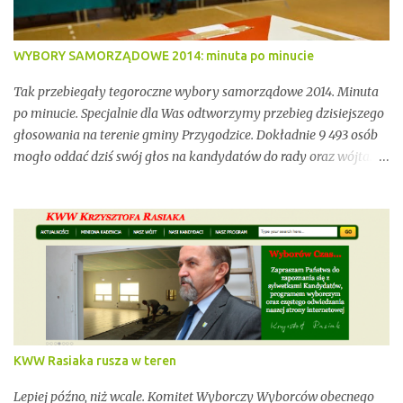
WYBORY SAMORZĄDOWE 2014: minuta po minucie
Tak przebiegały tegoroczne wybory samorządowe 2014. Minuta
po minucie. Specjalnie dla Was odtworzymy przebieg dzisiejszego
głosowania na terenie gminy Przygodzice. Dokładnie 9 493 osób
mogło oddać dziś swój głos na kandydatów do rady oraz wójta.
Dopóki przy wynikach widnieje adnotacja "NIEOFICJALNE",
mówimy wyłącznie o nieoficjalnych wynikach. Proszę na to
uważać. Incydentów podczas głosowania nie brakowało.
Wszystko zawarte zostanie w poniższym kalendarium.
Zaczynamy! Wystarczy, że odświeżysz stronę, a kolejne newsy
pojawią się w tym poście. Pozostańmy w stałym kontakcie.
KWW Rasiaka rusza w teren
Lepiej późno, niż wcale. Komitet Wyborczy Wyborców obecnego