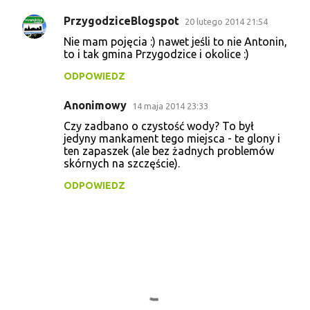
e
PrzygodziceBlogspot
20 lutego 2014 21:54
n
Nie mam pojęcia :) nawet jeśli to nie Antonin,
t
to i tak gmina Przygodzice i okolice :)
a
ODPOWIEDZ
r
Anonimowy
14 maja 2014 23:33
z
Czy zadbano o czystość wody? To był
e
jedyny mankament tego miejsca - te glony i
ten zapaszek (ale bez żadnych problemów
skórnych na szczęście).
ODPOWIEDZ