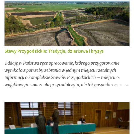
Stawy Przygodzickie: Tradycja, dzierżawa i kryzys
Oddaję w Państwa ręce opracowanie, którego przygotowanie
wynikało z potrzeby zebrania w jednym miejscu rzetelnych
informacji o kompleksie Stawów Przygodzickich – miejscu o
wyjątkowym znaczeniu przyrodniczym, ale też gospodarczym i
społecznym. Przez lata stawy te były miejscem stabilnej hodowli
ryb, ważnym punktem lokalnej tożsamości oraz kluczowym
elementem ekosystemu Doliny Baryczy. W ostatnich latach stały
się jednak również przedmiotem konfliktów, napięć i realnych
zagrożeń związanych z brakiem ciągłości dzierżawy oraz
niewystarczającym wsparciem instytucjonalnym.