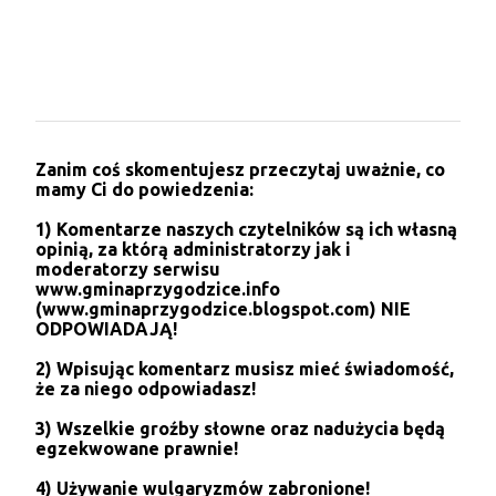
P
Zanim coś skomentujesz przeczytaj uważnie, co
r
mamy Ci do powiedzenia:
z
e
1) Komentarze naszych czytelników są ich własną
ś
opinią, za którą administratorzy jak i
l
moderatorzy serwisu
i
www.gminaprzygodzice.info
j
(www.gminaprzygodzice.blogspot.com) NIE
k
ODPOWIADAJĄ!
o
m
2) Wpisując komentarz musisz mieć świadomość,
e
że za niego odpowiadasz!
n
t
3) Wszelkie groźby słowne oraz nadużycia będą
a
egzekwowane prawnie!
r
z
4) Używanie wulgaryzmów zabronione!