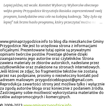
Lepiej późno, niż wcale. Komitet Wyborczy Wyborców obecnego
wójta gminy Przygodzice Krzysztofa Rasiaka zaprezentował swój
program, kandydatów oraz cele na kolejną kadencję. "Aby żyło się
lepiej" tak brzmi hasło programu, który przeczytać można na
odświeżonej stronie internetowej www.krzysztofrasiak.pl .
Krzysztof Rasiak sprawował funkcję włodarza gminy podczas
mijającej kadencji 2010-2014, wcześniej był członkiem zarządu
www.gminaprzygodzice.info to blog dla mieszkańców Gminy
powiatu ostrowskiego i wicestarostą. Wśród kandydatów na
Przygodzice. Nie jest to urzędowa strona z informacjami
oficjalnymi. Prezentowane tutaj opinie są prywatnymi
radnych gminnych zobaczyć wiele dobrze znanych postaci, ale
opiniami twórców postów. Powstaje głównie dzięki
także nowe twarze. Poniżej materiały wyborcze, które udało nam
zaangażowaniu jego autorów oraz czytelników. Strona
się zebrać.
zawiera materiały ze zbiorów autorskich, nadesłane przez
użytkowników oraz znalezione na stronach internetowych.
Jeśli któreś ze zdjęć, bo fragmentów tekstów nie zostaną
przez nas podpisane, prosimy o niezwłoczny kontakt pod
adresem mailowym: przygodziceblogspot@gmail.com.
Reprodukcja zawartości strony jest możliwa tylko i wyłącznie
za zgodą autorów bloga oraz koniecznie z podaniem źródła.
Zastrzegamy sobie możliwość wykorzystania materiałów do
celów autopromocyjnych i komercyjnych.
© 2009-2023
www.gminaprzygodzice.info
.