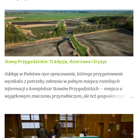
Stawy Przygodzickie: Tradycja, dzierżawa i kryzys
Oddaję w Państwa ręce opracowanie, którego przygotowanie
wynikało z potrzeby zebrania w jednym miejscu rzetelnych
informacji o kompleksie Stawów Przygodzickich – miejscu o
wyjątkowym znaczeniu przyrodniczym, ale też gospodarczym i
społecznym. Przez lata stawy te były miejscem stabilnej hodowli
ryb, ważnym punktem lokalnej tożsamości oraz kluczowym
elementem ekosystemu Doliny Baryczy. W ostatnich latach stały
się jednak również przedmiotem konfliktów, napięć i realnych
zagrożeń związanych z brakiem ciągłości dzierżawy oraz