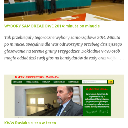
niewystarczającym wsparciem instytucjonalnym.
WYBORY SAMORZĄDOWE 2014: minuta po minucie
Tak przebiegały tegoroczne wybory samorządowe 2014. Minuta
po minucie. Specjalnie dla Was odtworzymy przebieg dzisiejszego
głosowania na terenie gminy Przygodzice. Dokładnie 9 493 osób
mogło oddać dziś swój głos na kandydatów do rady oraz wójta.
Dopóki przy wynikach widnieje adnotacja "NIEOFICJALNE",
mówimy wyłącznie o nieoficjalnych wynikach. Proszę na to
uważać. Incydentów podczas głosowania nie brakowało.
Wszystko zawarte zostanie w poniższym kalendarium.
Zaczynamy! Wystarczy, że odświeżysz stronę, a kolejne newsy
pojawią się w tym poście. Pozostańmy w stałym kontakcie.
KWW Rasiaka rusza w teren