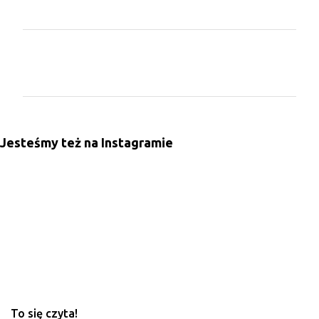
K
o
m
e
n
Jesteśmy też na Instagramie
t
a
r
z
e
To się czyta!