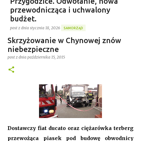
Przygodzice. Odwołanie, nowa
przewodnicząca i uchwalony
budżet.
post z dnia
stycznia 18, 2026
SAMORZĄD
Gospodarstwo Rybackie Przygodzice
Skrzyżowanie w Chynowej znów
Ponad 4 godziny trwała ostatnia w 2025 roku XVI sesja
Najnowszy post
Rady Gminy Przygodzice ustanawiając dotychczasowy
niebezpieczne
rekord długości posiedzenia rady w kadencji 2024-
post z dnia
października 15, 2015
2029. Bieg zdarzeń od początku dyktowało słowo
0
„ZMIANA”. Jednym z pierwszych punktów był bowiem
wniosek o odwołanie przewodniczącego rady. Robert
Wnuk finalnie stracił stanowisko, a nową
przewodniczącą została Joanna Jabłecka -
dotychczasowa wiceprzewodnicząca.
Dostawczy fiat ducato oraz ciężarówka terberg
przewożąca piasek pod budowę obwodnicy