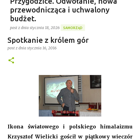
Przygodzice. Odwołanie, nowa
przewodnicząca i uchwalony
budżet.
post z dnia
stycznia 18, 2026
SAMORZĄD
Gospodarstwo Rybackie Przygodzice
Spotkanie z królem gór
Ponad 4 godziny trwała ostatnia w 2025 roku XVI sesja
Najnowszy post
Rady Gminy Przygodzice ustanawiając dotychczasowy
post z dnia
stycznia 16, 2016
rekord długości posiedzenia rady w kadencji 2024-
2029. Bieg zdarzeń od początku dyktowało słowo
0
„ZMIANA”. Jednym z pierwszych punktów był bowiem
wniosek o odwołanie przewodniczącego rady. Robert
Wnuk finalnie stracił stanowisko, a nową
przewodniczącą została Joanna Jabłecka -
dotychczasowa wiceprzewodnicząca.
Ikona światowego i polskiego himalaizmu
Krzysztof Wielicki gościł w piątkowy wieczór