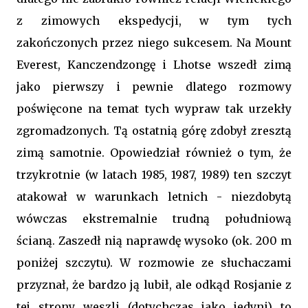
z zimowych ekspedycji, w tym tych
zakończonych przez niego sukcesem. Na Mount
Everest, Kanczendzongę i Lhotse wszedł zimą
jako pierwszy i pewnie dlatego rozmowy
poświęcone na temat tych wypraw tak urzekły
zgromadzonych. Tą ostatnią górę zdobył zresztą
zimą samotnie. Opowiedział również o tym, że
trzykrotnie (w latach 1985, 1987, 1989) ten szczyt
atakował w warunkach letnich - niezdobytą
wówczas ekstremalnie trudną południową
ścianą. Zaszedł nią naprawdę wysoko (ok. 200 m
poniżej szczytu). W rozmowie ze słuchaczami
przyznał, że bardzo ją lubił, ale odkąd Rosjanie z
tej strony weszli (dotychczas jako jedyni) to