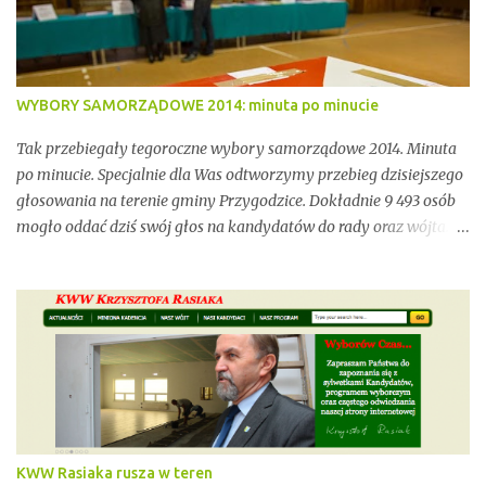
niewystarczającym wsparciem instytucjonalnym.
WYBORY SAMORZĄDOWE 2014: minuta po minucie
Tak przebiegały tegoroczne wybory samorządowe 2014. Minuta
po minucie. Specjalnie dla Was odtworzymy przebieg dzisiejszego
głosowania na terenie gminy Przygodzice. Dokładnie 9 493 osób
mogło oddać dziś swój głos na kandydatów do rady oraz wójta.
Dopóki przy wynikach widnieje adnotacja "NIEOFICJALNE",
mówimy wyłącznie o nieoficjalnych wynikach. Proszę na to
uważać. Incydentów podczas głosowania nie brakowało.
Wszystko zawarte zostanie w poniższym kalendarium.
Zaczynamy! Wystarczy, że odświeżysz stronę, a kolejne newsy
pojawią się w tym poście. Pozostańmy w stałym kontakcie.
KWW Rasiaka rusza w teren