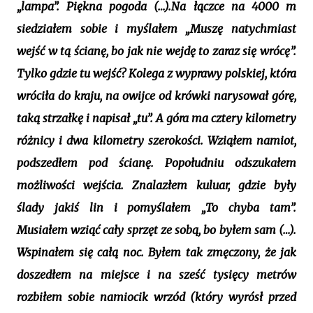
„lampa”. Piękna pogoda (…).Na łączce na 4000 m
siedziałem sobie i myślałem „Muszę natychmiast
wejść w tą ścianę, bo jak nie wejdę to zaraz się wrócę”.
Tylko gdzie tu wejść? Kolega z wyprawy polskiej, która
wróciła do kraju, na owijce od krówki narysował górę,
taką strzałkę i napisał „tu”. A góra ma cztery kilometry
różnicy i dwa kilometry szerokości. Wziąłem namiot,
podszedłem pod ścianę. Popołudniu odszukałem
możliwości wejścia. Znalazłem kuluar, gdzie były
ślady jakiś lin i pomyślałem „To chyba tam”.
Musiałem wziąć cały sprzęt ze sobą, bo byłem sam (…).
Wspinałem się całą noc. Byłem tak zmęczony, że jak
doszedłem na miejsce i na sześć tysięcy metrów
rozbiłem sobie namiocik wrzód (który wyrósł przed