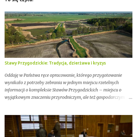
Stawy Przygodzickie: Tradycja, dzierżawa i kryzys
Oddaję w Państwa ręce opracowanie, którego przygotowanie
wynikało z potrzeby zebrania w jednym miejscu rzetelnych
informacji o kompleksie Stawów Przygodzickich – miejscu o
wyjątkowym znaczeniu przyrodniczym, ale też gospodarczym i
społecznym. Przez lata stawy te były miejscem stabilnej hodowli
ryb, ważnym punktem lokalnej tożsamości oraz kluczowym
elementem ekosystemu Doliny Baryczy. W ostatnich latach stały
się jednak również przedmiotem konfliktów, napięć i realnych
zagrożeń związanych z brakiem ciągłości dzierżawy oraz