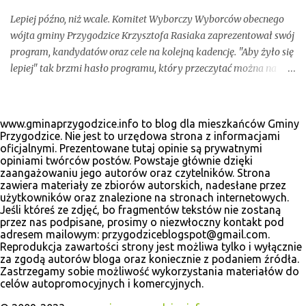
Lepiej późno, niż wcale. Komitet Wyborczy Wyborców obecnego
wójta gminy Przygodzice Krzysztofa Rasiaka zaprezentował swój
program, kandydatów oraz cele na kolejną kadencję. "Aby żyło się
lepiej" tak brzmi hasło programu, który przeczytać można na
odświeżonej stronie internetowej www.krzysztofrasiak.pl .
Krzysztof Rasiak sprawował funkcję włodarza gminy podczas
mijającej kadencji 2010-2014, wcześniej był członkiem zarządu
www.gminaprzygodzice.info to blog dla mieszkańców Gminy
powiatu ostrowskiego i wicestarostą. Wśród kandydatów na
Przygodzice. Nie jest to urzędowa strona z informacjami
oficjalnymi. Prezentowane tutaj opinie są prywatnymi
radnych gminnych zobaczyć wiele dobrze znanych postaci, ale
opiniami twórców postów. Powstaje głównie dzięki
także nowe twarze. Poniżej materiały wyborcze, które udało nam
zaangażowaniu jego autorów oraz czytelników. Strona
się zebrać.
zawiera materiały ze zbiorów autorskich, nadesłane przez
użytkowników oraz znalezione na stronach internetowych.
Jeśli któreś ze zdjęć, bo fragmentów tekstów nie zostaną
przez nas podpisane, prosimy o niezwłoczny kontakt pod
adresem mailowym: przygodziceblogspot@gmail.com.
Reprodukcja zawartości strony jest możliwa tylko i wyłącznie
za zgodą autorów bloga oraz koniecznie z podaniem źródła.
Zastrzegamy sobie możliwość wykorzystania materiałów do
celów autopromocyjnych i komercyjnych.