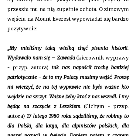
przeszła mu na nią zupełnie ochota. O zimowym
wejściu na Mount Everest wypowiadał się bardzo
pozytywnie:
„My mieliśmy taką wielką chęć pisania historii.
Wydawało nam się – Zawada
(kierownik wyprawy
- przyp. autora)
tak nas napuścił trochę bardziej
patriotycznie - że to my Polacy musimy wejść. Proszę
mi wierzyć, że na tej wyprawie nie było ważne kto
wejdzie na szczyt. Ważne żeby ktoś z nas wszedł. I my
będąc na szczycie z Leszkiem
(Cichym - przyp.
autora)
17 lutego 1980 roku sądziliśmy, że robimy to
dla Polski, dla kraju, dla alpinistów polskich, dla
naszej pozycji w świecie. Dopiero potem z czasem