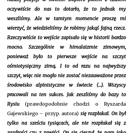
oczywiście do nas to dotarło, że to jednak my
weszliśmy. Ale w tamtym momencie proszę mi
wierzyć, że wiedzieliśmy że robimy jakąś fajną rzecz.
Rzeczywiście to wejście zapisało się w historii bardzo
mocno. Szczególnie w himalaizmie zimowym,
ponieważ było to pierwsze wejście na szczyt
ośmiotysięczny zimą. I to od razu na najwyższy
szczyt, więc nie mogło nie zostać niezauważone przez
środowisko alpinistyczne w świecie (…). Wszyscy
pracowali na ten sukces. Jak zeszliśmy do bazy to
Rysiu
(prawdopodobnie chodzi o Ryszarda
Gajewskiego – przyp. autora)
się rozpłakał. On był
tylko na sześciu tysiącach, ale nie rozpłakał się z
zazdrości czy z zawiści. On się cieszył, że nam jako