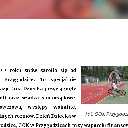
y Przygodzice. Odwołanie, nowa
udżet.
VI sesja Rady Gminy Przygodzice ustanawiając dotychczasowy r
9. Bieg zdarzeń od początku dyktowało słowo „ZMIANA”. Jednym 
17 roku znów zaroiło się od
łanie przewodniczącego rady. Robert Wnuk finalnie stracił
Przygodzice. To specjalnie
anna Jabłecka - dotychczasowa wiceprzewodnicząca.
azji Dnia Dziecka przyciągnęły
eli oraz władza samorządowe.
owerowa, występy wokalne,
fot. GOK Przygodz
lnych rozmów. Dzień Dziecka w
odzice, GOK w Przygodzicach przy wsparciu finans