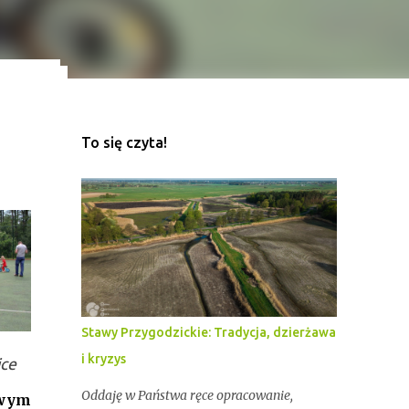
To się czyta!
ekord
z
Stawy Przygodzickie: Tradycja, dzierżawa
i kryzys
ice
Oddaję w Państwa ręce opracowanie,
owym