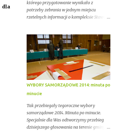
którego przygotowanie wynikało z
dla
potrzeby zebrania w jednym miejscu
rzetelnych informacji o kompleksie Stawów
Przygodzickich – miejscu o wyjątkowym
znaczeniu przyrodniczym, ale też
gospodarczym i społecznym. Przez lata
stawy te były miejscem stabilnej hodowli
ryb, ważnym punktem lokalnej tożsamości
oraz kluczowym elementem ekosystemu
Doliny Baryczy. W ostatnich latach stały się
jednak również przedmiotem konfliktów,
napięć i realnych zagrożeń związanych z
WYBORY SAMORZĄDOWE 2014: minuta po
brakiem ciągłości dzierżawy oraz
minucie
niewystarczającym wsparciem
instytucjonalnym.
Tak przebiegały tegoroczne wybory
samorządowe 2014. Minuta po minucie.
Specjalnie dla Was odtworzymy przebieg
dzisiejszego głosowania na terenie gminy