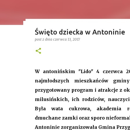
Święto dziecka w Antoninie
Przetasowania w radzie Gmin
Treść sponsorowana
post z dnia
czerwca 13, 2017
przewodnicząca i uchwalony b
post z dnia
stycznia 18, 2026
SAMORZĄD
Ponad 4 godziny trwała ostatnia w 2025 roku X
długości posiedzenia rady w kadencji 2024-202
W antonińskim "Lido" 4 czerwca 20
pierwszych punktów był bowiem wniosek o odwo
najmłodszych mieszkańców gminy 
stanowisko, a nową przewodniczącą została Jo
0
przygotowany program i atrakcje z ok
milusińskich, ich rodziców,
nauczyci
Gospodarstwo Rybackie Przygodzice
Była wata cukrowa, akademia r
dmuchane zamki oraz sporo nieforma
Najnowszy post
Antoninie zorganizowała Gmina Przyg