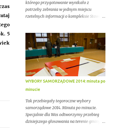
którego przygotowanie wynikało z
czas
potrzeby zebrania w jednym miejscu
utaj
rzetelnych informacji o kompleksie Stawów
Przygodzickich – miejscu o wyjątkowym
tego
znaczeniu przyrodniczym, ale też
k. 5
gospodarczym i społecznym. Przez lata
wiek
stawy te były miejscem stabilnej hodowli
ryb, ważnym punktem lokalnej tożsamości
oraz kluczowym elementem ekosystemu
Doliny Baryczy. W ostatnich latach stały się
jednak również przedmiotem konfliktów,
napięć i realnych zagrożeń związanych z
WYBORY SAMORZĄDOWE 2014: minuta po
brakiem ciągłości dzierżawy oraz
minucie
niewystarczającym wsparciem
instytucjonalnym.
Tak przebiegały tegoroczne wybory
samorządowe 2014. Minuta po minucie.
Specjalnie dla Was odtworzymy przebieg
dzisiejszego głosowania na terenie gminy