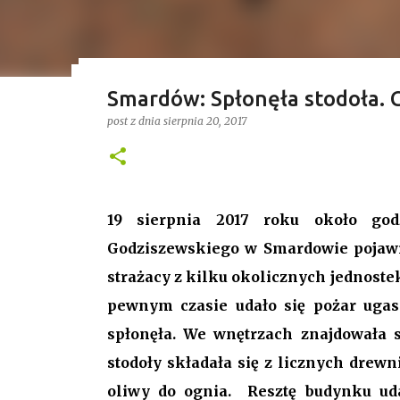
Smardów: Spłonęła stodoła. C
Przetasowania w radzie Gmin
Treść sponsorowana
post z dnia
sierpnia 20, 2017
przewodnicząca i uchwalony b
post z dnia
stycznia 18, 2026
SAMORZĄD
Ponad 4 godziny trwała ostatnia w 2025 roku X
długości posiedzenia rady w kadencji 2024-202
19 sierpnia 2017 roku
około god
pierwszych punktów był bowiem wniosek o odwo
Godziszewskiego w Smardowie pojawił
stanowisko, a nową przewodniczącą została Jo
0
strażacy z kilku okolicznych jednoste
pewnym czasie udało się pożar ugasi
Gospodarstwo Rybackie Przygodzice
spłonęła. We wnętrzach znajdowała 
stodoły składała się z licznych dre
Najnowszy post
oliwy do ognia. Resztę budynku uda