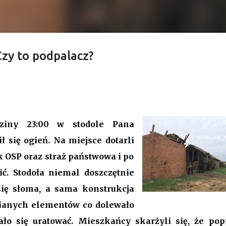
zy to podpalacz?
y Przygodzice. Odwołanie, nowa
udżet.
VI sesja Rady Gminy Przygodzice ustanawiając dotychczasowy r
9. Bieg zdarzeń od początku dyktowało słowo „ZMIANA”. Jednym 
ziny 23:00 w stodole Pana
łanie przewodniczącego rady. Robert Wnuk finalnie stracił
 się ogień. Na miejsce dotarli
anna Jabłecka - dotychczasowa wiceprzewodnicząca.
k OSP oraz straż państwowa i po
ć. Stodoła niemal doszczętnie
się słoma, a sama konstrukcja
wnianych elementów co dolewało
ło się uratować. Mieszkańcy skarżyli się, że pop