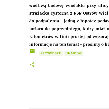
wadliwą budowę wiaduktu przy ulicy
strażacka cysterna z PSP Ostrów Wiel
do podpalenia - jedną z hipotez pod
pożaru do poprzedniego, który miał m
kilometrów w linii prostej od wczoraj
informacje na ten temat - prosimy o k
PRZYGODZICE
SMARDOW
K
o
m