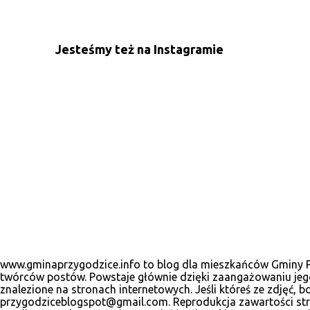
e
n
Jesteśmy też na Instagramie
t
a
r
z
e
www.gminaprzygodzice.info to blog dla mieszkańców Gminy Prz
twórców postów. Powstaje głównie dzięki zaangażowaniu jego
znalezione na stronach internetowych. Jeśli któreś ze zdjęć
przygodziceblogspot@gmail.com. Reprodukcja zawartości stro