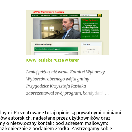
Przygodzice. Dokładnie 9 493 osób mogło
oddać dziś swój głos na kandydatów do
rady oraz wójta. Dopóki przy wynikach
widnieje adnotacja "NIEOFICJALNE",
mówimy wyłącznie o nieoficjalnych
wynikach. Proszę na to uważać. Incydentów
podczas głosowania nie brakowało.
Wszystko zawarte zostanie w poniższym
kalendarium. Zaczynamy! Wystarczy, że
KWW Rasiaka rusza w teren
odświeżysz stronę, a kolejne newsy pojawią
się w tym poście. Pozostańmy w stałym
Lepiej późno, niż wcale. Komitet Wyborczy
kontakcie.
Wyborców obecnego wójta gminy
Przygodzice Krzysztofa Rasiaka
zaprezentował swój program, kandydatów
oraz cele na kolejną kadencję. "Aby żyło się
lepiej" tak brzmi hasło programu, który
lnymi. Prezentowane tutaj opinie są prywatnymi opiniami
przeczytać można na odświeżonej stronie
rów autorskich, nadesłane przez użytkowników oraz
internetowej www.krzysztofrasiak.pl .
osimy o niezwłoczny kontakt pod adresem mailowym:
Krzysztof Rasiak sprawował funkcję
az koniecznie z podaniem źródła. Zastrzegamy sobie