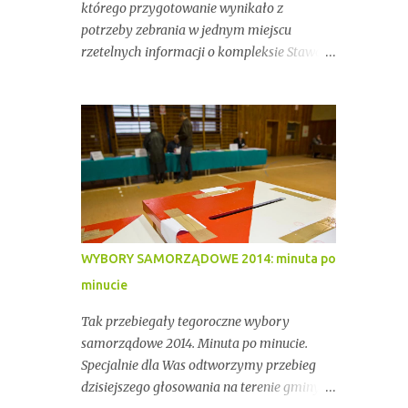
którego przygotowanie wynikało z
potrzeby zebrania w jednym miejscu
rzetelnych informacji o kompleksie Stawów
Przygodzickich – miejscu o wyjątkowym
znaczeniu przyrodniczym, ale też
gospodarczym i społecznym. Przez lata
stawy te były miejscem stabilnej hodowli
ryb, ważnym punktem lokalnej tożsamości
oraz kluczowym elementem ekosystemu
Doliny Baryczy. W ostatnich latach stały się
jednak również przedmiotem konfliktów,
napięć i realnych zagrożeń związanych z
WYBORY SAMORZĄDOWE 2014: minuta po
brakiem ciągłości dzierżawy oraz
minucie
niewystarczającym wsparciem
instytucjonalnym.
Tak przebiegały tegoroczne wybory
samorządowe 2014. Minuta po minucie.
Specjalnie dla Was odtworzymy przebieg
dzisiejszego głosowania na terenie gminy