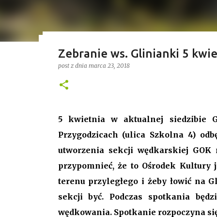
Zebranie ws. Glinianki 5 kwi
Przetasowania w radzie Gmin
Treść sponsorowana
post z dnia
marca 23, 2018
przewodnicząca i uchwalony b
post z dnia
stycznia 18, 2026
SAMORZĄD
Ponad 4 godziny trwała ostatnia w 2025 roku X
długości posiedzenia rady w kadencji 2024-202
5 kwietnia w aktualnej siedzibie
pierwszych punktów był bowiem wniosek o odwo
Przygodzicach (ulica Szkolna 4) odb
stanowisko, a nową przewodniczącą została Jo
0
utworzenia sekcji wędkarskiej GOK 
przypomnieć, że to Ośrodek Kultury 
Gospodarstwo Rybackie Przygodzice
terenu przyległego i żeby łowić na G
sekcji być. Podczas spotkania będz
Najnowszy post
wędkowania. Spotkanie rozpoczyna się 