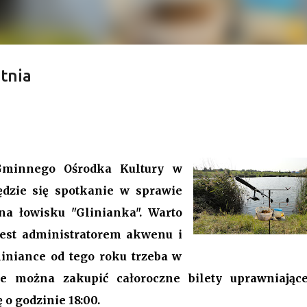
etnia
y Przygodzice. Odwołanie, nowa
udżet.
VI sesja Rady Gminy Przygodzice ustanawiając dotychczasowy r
9. Bieg zdarzeń od początku dyktowało słowo „ZMIANA”. Jednym 
 Gminnego Ośrodka Kultury w
łanie przewodniczącego rady. Robert Wnuk finalnie stracił
ędzie się spotkanie w sprawie
anna Jabłecka - dotychczasowa wiceprzewodnicząca.
na łowisku "Glinianka". Warto
jest administratorem akwenu i
liniance od tego roku trzeba w
ie można zakupić całoroczne bilety uprawniając
o godzinie 18:00.