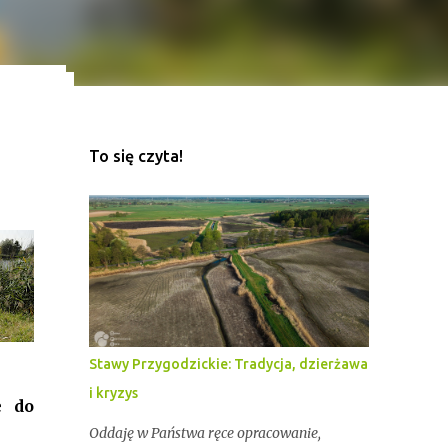
To się czyta!
ekord
z
Stawy Przygodzickie: Tradycja, dzierżawa
i kryzys
e do
Oddaję w Państwa ręce opracowanie,