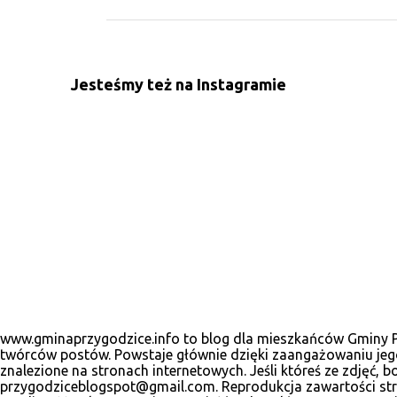
m
e
n
Jesteśmy też na Instagramie
t
a
r
z
e
www.gminaprzygodzice.info to blog dla mieszkańców Gminy Prz
twórców postów. Powstaje głównie dzięki zaangażowaniu jego
znalezione na stronach internetowych. Jeśli któreś ze zdjęć
przygodziceblogspot@gmail.com. Reprodukcja zawartości stro