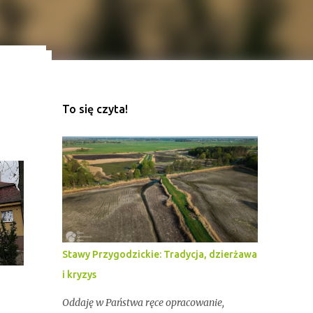
To się czyta!
ekord
z
Stawy Przygodzickie: Tradycja, dzierżawa
i kryzys
Oddaję w Państwa ręce opracowanie,