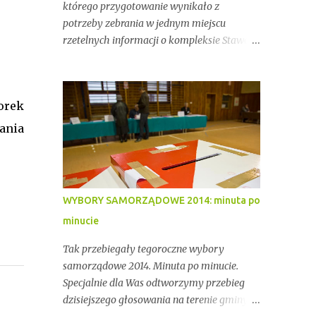
którego przygotowanie wynikało z
potrzeby zebrania w jednym miejscu
rzetelnych informacji o kompleksie Stawów
Przygodzickich – miejscu o wyjątkowym
znaczeniu przyrodniczym, ale też
gospodarczym i społecznym. Przez lata
orek
stawy te były miejscem stabilnej hodowli
ryb, ważnym punktem lokalnej tożsamości
ania
oraz kluczowym elementem ekosystemu
Doliny Baryczy. W ostatnich latach stały się
jednak również przedmiotem konfliktów,
napięć i realnych zagrożeń związanych z
WYBORY SAMORZĄDOWE 2014: minuta po
brakiem ciągłości dzierżawy oraz
minucie
niewystarczającym wsparciem
instytucjonalnym.
Tak przebiegały tegoroczne wybory
samorządowe 2014. Minuta po minucie.
Specjalnie dla Was odtworzymy przebieg
dzisiejszego głosowania na terenie gminy