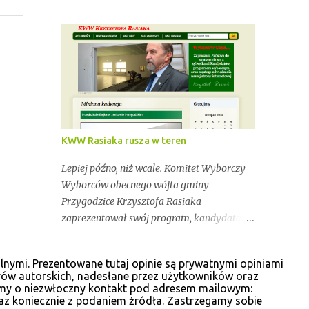
Przygodzice. Dokładnie 9 493 osób mogło
oddać dziś swój głos na kandydatów do
rady oraz wójta. Dopóki przy wynikach
widnieje adnotacja "NIEOFICJALNE",
mówimy wyłącznie o nieoficjalnych
wynikach. Proszę na to uważać. Incydentów
podczas głosowania nie brakowało.
Wszystko zawarte zostanie w poniższym
kalendarium. Zaczynamy! Wystarczy, że
KWW Rasiaka rusza w teren
odświeżysz stronę, a kolejne newsy pojawią
się w tym poście. Pozostańmy w stałym
Lepiej późno, niż wcale. Komitet Wyborczy
kontakcie.
Wyborców obecnego wójta gminy
Przygodzice Krzysztofa Rasiaka
zaprezentował swój program, kandydatów
oraz cele na kolejną kadencję. "Aby żyło się
lepiej" tak brzmi hasło programu, który
lnymi. Prezentowane tutaj opinie są prywatnymi opiniami
przeczytać można na odświeżonej stronie
rów autorskich, nadesłane przez użytkowników oraz
internetowej www.krzysztofrasiak.pl .
osimy o niezwłoczny kontakt pod adresem mailowym:
Krzysztof Rasiak sprawował funkcję
az koniecznie z podaniem źródła. Zastrzegamy sobie