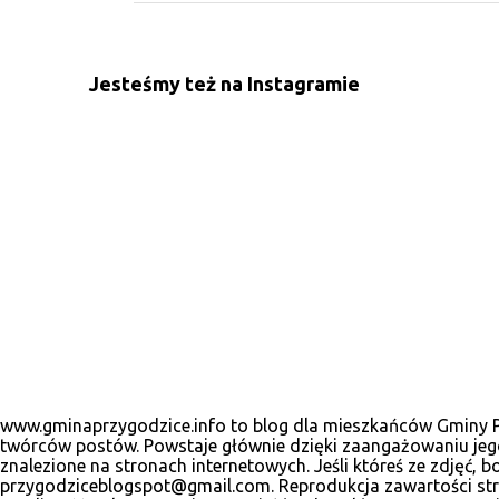
e
n
Jesteśmy też na Instagramie
t
a
r
z
e
www.gminaprzygodzice.info to blog dla mieszkańców Gminy Prz
twórców postów. Powstaje głównie dzięki zaangażowaniu jego
znalezione na stronach internetowych. Jeśli któreś ze zdjęć
przygodziceblogspot@gmail.com. Reprodukcja zawartości stro