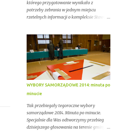
którego przygotowanie wynikało z
potrzeby zebrania w jednym miejscu
rzetelnych informacji o kompleksie Stawów
Przygodzickich – miejscu o wyjątkowym
znaczeniu przyrodniczym, ale też
gospodarczym i społecznym. Przez lata
stawy te były miejscem stabilnej hodowli
ryb, ważnym punktem lokalnej tożsamości
oraz kluczowym elementem ekosystemu
Doliny Baryczy. W ostatnich latach stały się
jednak również przedmiotem konfliktów,
napięć i realnych zagrożeń związanych z
WYBORY SAMORZĄDOWE 2014: minuta po
brakiem ciągłości dzierżawy oraz
minucie
niewystarczającym wsparciem
instytucjonalnym.
Tak przebiegały tegoroczne wybory
samorządowe 2014. Minuta po minucie.
Specjalnie dla Was odtworzymy przebieg
dzisiejszego głosowania na terenie gminy