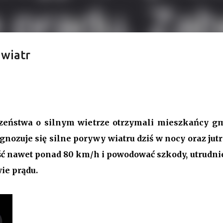
 wiatr
y Przygodzice. Odwołanie, nowa
udżet.
VI sesja Rady Gminy Przygodzice ustanawiając dotychczasowy r
9. Bieg zdarzeń od początku dyktowało słowo „ZMIANA”. Jednym 
zeństwa o silnym wietrze otrzymali mieszkańcy g
łanie przewodniczącego rady. Robert Wnuk finalnie stracił
ognozuje się silne porywy wiatru dziś w nocy oraz jutr
anna Jabłecka - dotychczasowa wiceprzewodnicząca.
ć nawet ponad 80 km/h i powodować szkody, utrudni
ie prądu.