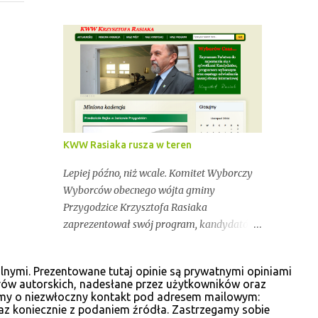
Przygodzice. Dokładnie 9 493 osób mogło
oddać dziś swój głos na kandydatów do
rady oraz wójta. Dopóki przy wynikach
widnieje adnotacja "NIEOFICJALNE",
mówimy wyłącznie o nieoficjalnych
wynikach. Proszę na to uważać. Incydentów
podczas głosowania nie brakowało.
Wszystko zawarte zostanie w poniższym
kalendarium. Zaczynamy! Wystarczy, że
KWW Rasiaka rusza w teren
odświeżysz stronę, a kolejne newsy pojawią
się w tym poście. Pozostańmy w stałym
Lepiej późno, niż wcale. Komitet Wyborczy
kontakcie.
Wyborców obecnego wójta gminy
Przygodzice Krzysztofa Rasiaka
zaprezentował swój program, kandydatów
oraz cele na kolejną kadencję. "Aby żyło się
lepiej" tak brzmi hasło programu, który
lnymi. Prezentowane tutaj opinie są prywatnymi opiniami
przeczytać można na odświeżonej stronie
rów autorskich, nadesłane przez użytkowników oraz
internetowej www.krzysztofrasiak.pl .
osimy o niezwłoczny kontakt pod adresem mailowym:
Krzysztof Rasiak sprawował funkcję
az koniecznie z podaniem źródła. Zastrzegamy sobie