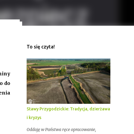
To się czyta!
ekord
z
miny
o do
enia
Stawy Przygodzickie: Tradycja, dzierżawa
i kryzys
Oddaję w Państwa ręce opracowanie,