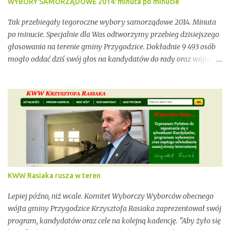
WYBORY SAMORZĄDOWE 2014: minuta po minucie
Tak przebiegały tegoroczne wybory samorządowe 2014. Minuta
po minucie. Specjalnie dla Was odtworzymy przebieg dzisiejszego
głosowania na terenie gminy Przygodzice. Dokładnie 9 493 osób
mogło oddać dziś swój głos na kandydatów do rady oraz wójta.
Dopóki przy wynikach widnieje adnotacja "NIEOFICJALNE",
mówimy wyłącznie o nieoficjalnych wynikach. Proszę na to
uważać. Incydentów podczas głosowania nie brakowało.
Wszystko zawarte zostanie w poniższym kalendarium.
Zaczynamy! Wystarczy, że odświeżysz stronę, a kolejne newsy
pojawią się w tym poście. Pozostańmy w stałym kontakcie.
KWW Rasiaka rusza w teren
Lepiej późno, niż wcale. Komitet Wyborczy Wyborców obecnego
wójta gminy Przygodzice Krzysztofa Rasiaka zaprezentował swój
program, kandydatów oraz cele na kolejną kadencję. "Aby żyło się