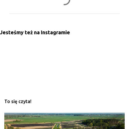
o
m
e
n
Jesteśmy też na Instagramie
t
a
r
z
e
To się czyta!