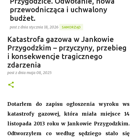
Przygodzice. Odwołanie, nowa
przewodnicząca i uchwalony
budżet.
post z dnia
stycznia 18, 2026
SAMORZĄD
Gospodarstwo Rybackie Przygodzice
Katastrofa gazowa w Jankowie
Ponad 4 godziny trwała ostatnia w 2025 roku XVI sesja
Najnowszy post
Rady Gminy Przygodzice ustanawiając dotychczasowy
Przygodzkim – przyczyny, przebieg
rekord długości posiedzenia rady w kadencji 2024-
i konsekwencje tragicznego
2029. Bieg zdarzeń od początku dyktowało słowo
zdarzenia
0
„ZMIANA”. Jednym z pierwszych punktów był bowiem
post z dnia
maja 08, 2025
wniosek o odwołanie przewodniczącego rady. Robert
Wnuk finalnie stracił stanowisko, a nową
przewodniczącą została Joanna Jabłecka -
dotychczasowa wiceprzewodnicząca.
Dotarłem do zapisu ogłoszenia wyroku ws
katastrofy gazowej, która miała miejsce 14
listopada 2013 roku w Jankowie Przygodzkim.
Odtworzyłem co według sędziego stało się