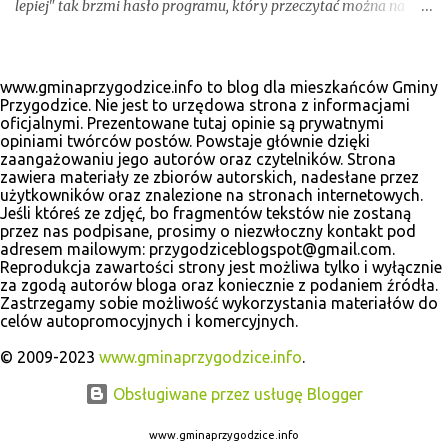
lepiej" tak brzmi hasło programu, który przeczytać można na
odświeżonej stronie internetowej www.krzysztofrasiak.pl .
Krzysztof Rasiak sprawował funkcję włodarza gminy podczas
mijającej kadencji 2010-2014, wcześniej był członkiem zarządu
www.gminaprzygodzice.info to blog dla mieszkańców Gminy
powiatu ostrowskiego i wicestarostą. Wśród kandydatów na
Przygodzice. Nie jest to urzędowa strona z informacjami
oficjalnymi. Prezentowane tutaj opinie są prywatnymi
radnych gminnych zobaczyć wiele dobrze znanych postaci, ale
opiniami twórców postów. Powstaje głównie dzięki
także nowe twarze. Poniżej materiały wyborcze, które udało nam
zaangażowaniu jego autorów oraz czytelników. Strona
się zebrać.
zawiera materiały ze zbiorów autorskich, nadesłane przez
użytkowników oraz znalezione na stronach internetowych.
Jeśli któreś ze zdjęć, bo fragmentów tekstów nie zostaną
przez nas podpisane, prosimy o niezwłoczny kontakt pod
adresem mailowym: przygodziceblogspot@gmail.com.
Reprodukcja zawartości strony jest możliwa tylko i wyłącznie
za zgodą autorów bloga oraz koniecznie z podaniem źródła.
Zastrzegamy sobie możliwość wykorzystania materiałów do
celów autopromocyjnych i komercyjnych.
© 2009-2023
www.gminaprzygodzice.info
.
Obsługiwane przez usługę Blogger
www.gminaprzygodzice.info