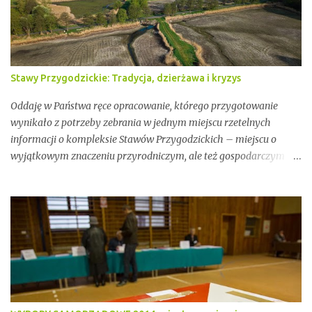
Stawy Przygodzickie: Tradycja, dzierżawa i kryzys
Oddaję w Państwa ręce opracowanie, którego przygotowanie
wynikało z potrzeby zebrania w jednym miejscu rzetelnych
informacji o kompleksie Stawów Przygodzickich – miejscu o
wyjątkowym znaczeniu przyrodniczym, ale też gospodarczym i
społecznym. Przez lata stawy te były miejscem stabilnej hodowli
ryb, ważnym punktem lokalnej tożsamości oraz kluczowym
elementem ekosystemu Doliny Baryczy. W ostatnich latach stały
się jednak również przedmiotem konfliktów, napięć i realnych
zagrożeń związanych z brakiem ciągłości dzierżawy oraz
niewystarczającym wsparciem instytucjonalnym.