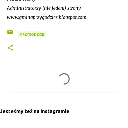
Administratorzy (nie jeden!) strony
www.gminaprzygodzice.blogspot.com
PRZYGODZICE
K
o
m
e
n
Jesteśmy też na Instagramie
t
a