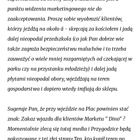
punktu widzenia marketingowego nie do
zaakceptowania. Proszę sobie wyobrazić klientów,
którzy jeżdżą na około â - skręcają za kościołem i jadą
dalej nieopodal przedszkola (co jak Pan dobrze wie
także zagraża bezpieczeństwu maluchów i to trzeba
zauważyć o wiele mniej rozgarniętych od czekającej w
parku czy na przystanku młodzieży) i dalej jadą
płytami nieopodal obory, wjeżdżają na teren
gospodarstwa i dopiero wtedy trafiają do sklepu.
Sugeruje Pan, że przy wjeździe na Plac powinien stać
znak: Zakaz wjazdu dla klientów Marketu " Dino" ?
Momentalnie zlecą się tutaj media i Przygodzice będą
pokazywane z tej złej strony.Ten, kto kupił teren po