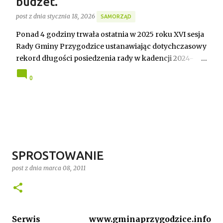
budżet.
post z dnia
stycznia 18, 2026
SAMORZĄD
Ponad 4 godziny trwała ostatnia w 2025 roku XVI sesja
Rady Gminy Przygodzice ustanawiając dotychczasowy
rekord długości posiedzenia rady w kadencji 2024-
2029. Bieg zdarzeń od początku dyktowało słowo
0
„ZMIANA”. Jednym z pierwszych punktów był bowiem
wniosek o odwołanie przewodniczącego rady. Robert
Wnuk finalnie stracił stanowisko, a nową
przewodniczącą została Joanna Jabłecka -
dotychczasowa wiceprzewodnicząca.
SPROSTOWANIE
post z dnia
marca 08, 2011
Serwis www.gminaprzygodzice.info