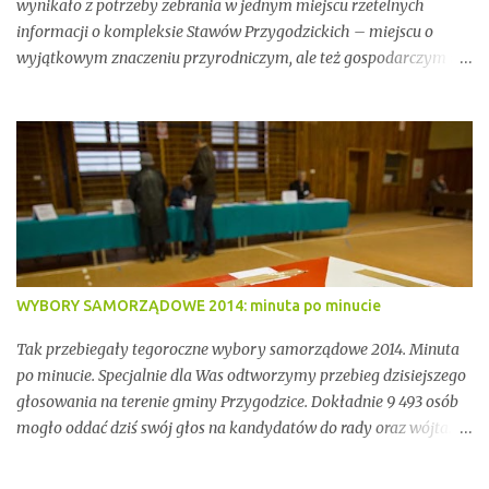
wynikało z potrzeby zebrania w jednym miejscu rzetelnych
informacji o kompleksie Stawów Przygodzickich – miejscu o
wyjątkowym znaczeniu przyrodniczym, ale też gospodarczym i
społecznym. Przez lata stawy te były miejscem stabilnej hodowli
ryb, ważnym punktem lokalnej tożsamości oraz kluczowym
elementem ekosystemu Doliny Baryczy. W ostatnich latach stały
się jednak również przedmiotem konfliktów, napięć i realnych
zagrożeń związanych z brakiem ciągłości dzierżawy oraz
niewystarczającym wsparciem instytucjonalnym.
WYBORY SAMORZĄDOWE 2014: minuta po minucie
Tak przebiegały tegoroczne wybory samorządowe 2014. Minuta
po minucie. Specjalnie dla Was odtworzymy przebieg dzisiejszego
głosowania na terenie gminy Przygodzice. Dokładnie 9 493 osób
mogło oddać dziś swój głos na kandydatów do rady oraz wójta.
Dopóki przy wynikach widnieje adnotacja "NIEOFICJALNE",
mówimy wyłącznie o nieoficjalnych wynikach. Proszę na to