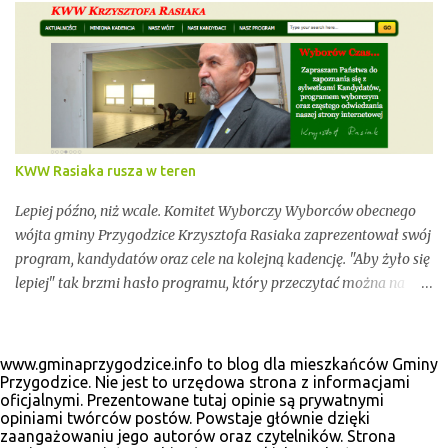
uważać. Incydentów podczas głosowania nie brakowało.
Wszystko zawarte zostanie w poniższym kalendarium.
Zaczynamy! Wystarczy, że odświeżysz stronę, a kolejne newsy
pojawią się w tym poście. Pozostańmy w stałym kontakcie.
KWW Rasiaka rusza w teren
Lepiej późno, niż wcale. Komitet Wyborczy Wyborców obecnego
wójta gminy Przygodzice Krzysztofa Rasiaka zaprezentował swój
program, kandydatów oraz cele na kolejną kadencję. "Aby żyło się
lepiej" tak brzmi hasło programu, który przeczytać można na
odświeżonej stronie internetowej www.krzysztofrasiak.pl .
Krzysztof Rasiak sprawował funkcję włodarza gminy podczas
mijającej kadencji 2010-2014, wcześniej był członkiem zarządu
www.gminaprzygodzice.info to blog dla mieszkańców Gminy
powiatu ostrowskiego i wicestarostą. Wśród kandydatów na
Przygodzice. Nie jest to urzędowa strona z informacjami
oficjalnymi. Prezentowane tutaj opinie są prywatnymi
radnych gminnych zobaczyć wiele dobrze znanych postaci, ale
opiniami twórców postów. Powstaje głównie dzięki
także nowe twarze. Poniżej materiały wyborcze, które udało nam
zaangażowaniu jego autorów oraz czytelników. Strona