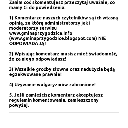
Zanim coś skomentujesz przeczytaj uważnie, co
r
mamy Ci do powiedzenia:
z
e
1) Komentarze naszych czytelników są ich własną
ś
opinią, za którą administratorzy jak i
l
moderatorzy serwisu
i
www.gminaprzygodzice.info
j
(www.gminaprzygodzice.blogspot.com) NIE
k
ODPOWIADAJĄ!
o
m
2) Wpisując komentarz musisz mieć świadomość,
e
że za niego odpowiadasz!
n
t
3) Wszelkie groźby słowne oraz nadużycia będą
a
egzekwowane prawnie!
r
z
4) Używanie wulgaryzmów zabronione!
5. Jeśli zamieścisz komentarz akceptujesz
regulamin komentowania, zamieszczony
powyżej.