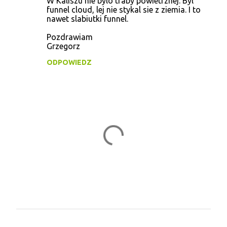
W Kaliszu nie bylo traby powietrznej. Byl
o
funnel cloud, lej nie stykal sie z ziemia. I to
nawet slabiutki funnel.
m
e
Pozdrawiam
Grzegorz
n
t
ODPOWIEDZ
a
r
z
e
P