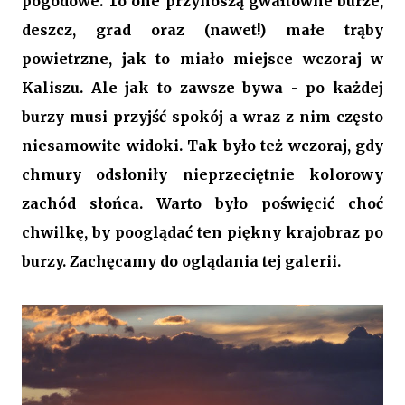
pogodowe. To one przynoszą gwałtowne burze,
deszcz, grad oraz (nawet!) małe trąby
powietrzne, jak to miało miejsce wczoraj w
Kaliszu. Ale jak to zawsze bywa - po każdej
burzy musi przyjść spokój a wraz z nim często
niesamowite widoki. Tak było też wczoraj, gdy
chmury odsłoniły nieprzeciętnie kolorowy
zachód słońca. Warto było poświęcić choć
chwilkę, by pooglądać ten piękny krajobraz po
burzy. Zachęcamy do oglądania tej galerii.