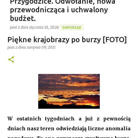
Przygodzice. Odwołanie, nowa
przewodnicząca i uchwalony
budżet.
post z dnia
stycznia 18, 2026
SAMORZĄD
Gospodarstwo Rybackie Przygodzice
Piękne krajobrazy po burzy [FOTO]
Ponad 4 godziny trwała ostatnia w 2025 roku XVI sesja
Najnowszy post
Rady Gminy Przygodzice ustanawiając dotychczasowy
post z dnia
sierpnia 09, 2011
rekord długości posiedzenia rady w kadencji 2024-
2029. Bieg zdarzeń od początku dyktowało słowo
0
„ZMIANA”. Jednym z pierwszych punktów był bowiem
wniosek o odwołanie przewodniczącego rady. Robert
Wnuk finalnie stracił stanowisko, a nową
przewodniczącą została Joanna Jabłecka -
dotychczasowa wiceprzewodnicząca.
W ostatnich tygodniach a już z pewnością
dniach nasz teren odwiedziają liczne anomalia