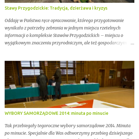
Stawy Przygodzickie: Tradycja, dzierżawa i kryzys
Oddaję w Państwa ręce opracowanie, którego przygotowanie
wynikało z potrzeby zebrania w jednym miejscu rzetelnych
informacji o kompleksie Stawów Przygodzickich – miejscu o
wyjątkowym znaczeniu przyrodniczym, ale też gospodarczym i
społecznym. Przez lata stawy te były miejscem stabilnej hodowli
ryb, ważnym punktem lokalnej tożsamości oraz kluczowym
elementem ekosystemu Doliny Baryczy. W ostatnich latach stały
się jednak również przedmiotem konfliktów, napięć i realnych
zagrożeń związanych z brakiem ciągłości dzierżawy oraz
niewystarczającym wsparciem instytucjonalnym.
WYBORY SAMORZĄDOWE 2014: minuta po minucie
Tak przebiegały tegoroczne wybory samorządowe 2014. Minuta
po minucie. Specjalnie dla Was odtworzymy przebieg dzisiejszego