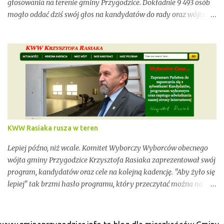
głosowania na terenie gminy Przygodzice. Dokładnie 9 493 osób
mogło oddać dziś swój głos na kandydatów do rady oraz wójta.
Dopóki przy wynikach widnieje adnotacja "NIEOFICJALNE",
mówimy wyłącznie o nieoficjalnych wynikach. Proszę na to
uważać. Incydentów podczas głosowania nie brakowało.
Wszystko zawarte zostanie w poniższym kalendarium.
Zaczynamy! Wystarczy, że odświeżysz stronę, a kolejne newsy
pojawią się w tym poście. Pozostańmy w stałym kontakcie.
KWW Rasiaka rusza w teren
Lepiej późno, niż wcale. Komitet Wyborczy Wyborców obecnego
wójta gminy Przygodzice Krzysztofa Rasiaka zaprezentował swój
program, kandydatów oraz cele na kolejną kadencję. "Aby żyło się
lepiej" tak brzmi hasło programu, który przeczytać można na
odświeżonej stronie internetowej www.krzysztofrasiak.pl .
Krzysztof Rasiak sprawował funkcję włodarza gminy podczas
mijającej kadencji 2010-2014, wcześniej był członkiem zarządu