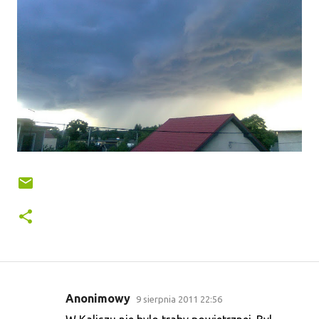
Anonimowy
9 sierpnia 2011 22:56
K