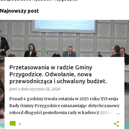
Najnowszy post
Przetasowania w radzie Gminy
Przygodzice. Odwołanie, nowa
przewodnicząca i uchwalony budżet.
post z dnia
stycznia 18, 2026
Ponad 4 godziny trwała ostatnia w 2025 roku XVI sesja
Rady Gminy Przygodzice ustanawiając dotychczasowy
rekord długości posiedzenia rady w kadencji 2024-
2029. Bieg zdarzeń od początku dyktowało słowo
0
„ZMIANA”. Jednym z pierwszych punktów był bowiem