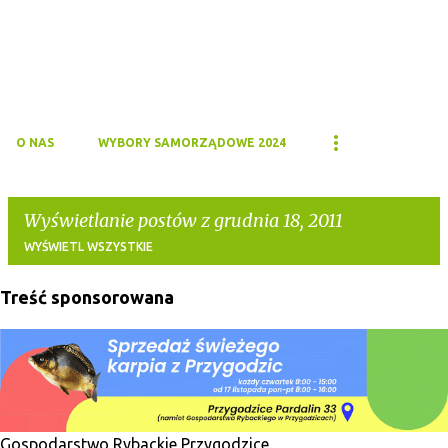
O NAS
WYBORY SAMORZĄDOWE 2024
Wyświetlanie postów z grudnia 18, 2011
WYŚWIETL WSZYSTKIE
Treść sponsorowana
P
o
s
t
y
Gospodarstwo Rybackie Przygodzice