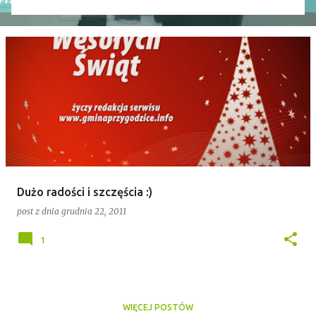
wniosek o odwołanie przewodniczącego rady. Robert
Wnuk finalnie stracił stanowisko, a nową
przewodniczącą została Joanna Jabłecka -
dotychczasowa wiceprzewodnicząca.
Dużo radości i szczęścia :)
post z dnia
grudnia 22, 2011
1
WIĘCEJ POSTÓW