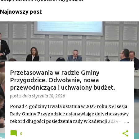
Najnowszy post
Przetasowania w radzie Gminy
Przygodzice. Odwołanie, nowa
przewodnicząca i uchwalony budżet.
post z dnia
stycznia 18, 2026
Ponad 4 godziny trwała ostatnia w 2025 roku XVI sesja
Rady Gminy Przygodzice ustanawiając dotychczasowy
rekord długości posiedzenia rady w kadencji 2024-
2029. Bieg zdarzeń od początku dyktowało słowo
0
„ZMIANA”. Jednym z pierwszych punktów był bowiem