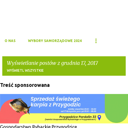
O NAS
WYBORY SAMORZĄDOWE 2024
Wyświetlanie postów z grudnia 17, 2017
WYŚWIETL WSZYSTKIE
Treść sponsorowana
P
o
s
t
y
Gospodarstwo Rybackie Przygodzice