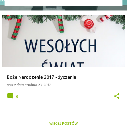
wniosek o odwołanie przewodniczącego rady. Robert
Wnuk finalnie stracił stanowisko, a nową
przewodniczącą została Joanna Jabłecka -
dotychczasowa wiceprzewodnicząca.
Boże Narodzenie 2017 - życzenia
post z dnia
grudnia 23, 2017
0
WIĘCEJ POSTÓW