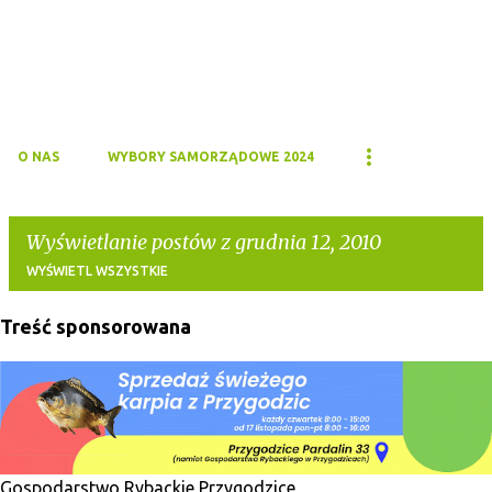
O NAS
WYBORY SAMORZĄDOWE 2024
Wyświetlanie postów z grudnia 12, 2010
WYŚWIETL WSZYSTKIE
Treść sponsorowana
P
o
s
t
y
Gospodarstwo Rybackie Przygodzice