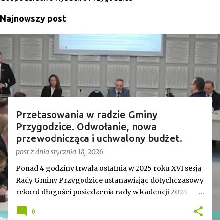
Najnowszy post
Przetasowania w radzie Gminy
Przygodzice. Odwołanie, nowa
przewodnicząca i uchwalony budżet.
post z dnia
stycznia 18, 2026
Ponad 4 godziny trwała ostatnia w 2025 roku XVI sesja
Rady Gminy Przygodzice ustanawiając dotychczasowy
rekord długości posiedzenia rady w kadencji 2024-
2029. Bieg zdarzeń od początku dyktowało słowo
0
„ZMIANA”. Jednym z pierwszych punktów był bowiem