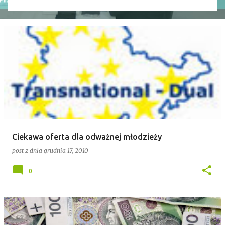
wniosek o odwołanie przewodniczącego rady. Robert
Wnuk finalnie stracił stanowisko, a nową
przewodniczącą została Joanna Jabłecka -
dotychczasowa wiceprzewodnicząca.
Ciekawa oferta dla odważnej młodzieży
post z dnia
grudnia 17, 2010
0