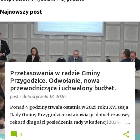
Najnowszy post
Przetasowania w radzie Gminy
Przygodzice. Odwołanie, nowa
przewodnicząca i uchwalony budżet.
post z dnia
stycznia 18, 2026
Ponad 4 godziny trwała ostatnia w 2025 roku XVI sesja
Rady Gminy Przygodzice ustanawiając dotychczasowy
rekord długości posiedzenia rady w kadencji 2024-
2029. Bieg zdarzeń od początku dyktowało słowo
0
„ZMIANA”. Jednym z pierwszych punktów był bowiem