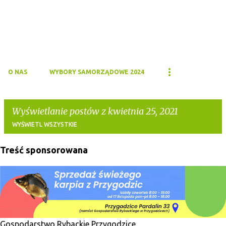
O NAS
WYBORY SAMORZĄDOWE 2024
Wyświetlanie postów z kwietnia 25, 2021
WYŚWIETL WSZYSTKIE
Treść sponsorowana
P
o
s
t
y
Gospodarstwo Rybackie Przygodzice