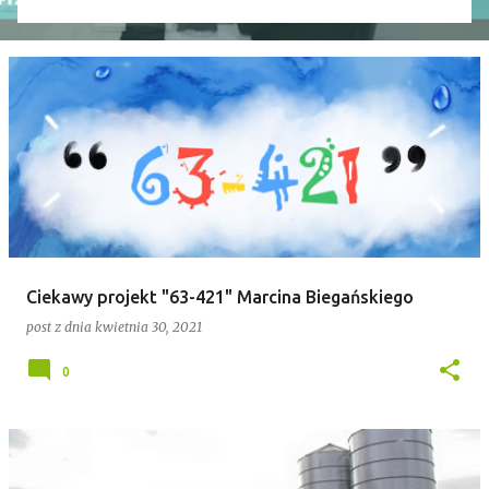
wniosek o odwołanie przewodniczącego rady. Robert
Wnuk finalnie stracił stanowisko, a nową
przewodniczącą została Joanna Jabłecka -
dotychczasowa wiceprzewodnicząca.
Ciekawy projekt "63-421" Marcina Biegańskiego
post z dnia
kwietnia 30, 2021
0