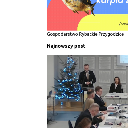
y
Gospodarstwo Rybackie Przygodzice
Najnowszy post
SAMORZĄD