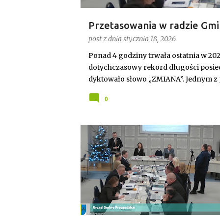
Przetasowania w radzie Gmi
przewodnicząca i uchwalony
post z dnia
stycznia 18, 2026
Ponad 4 godziny trwała ostatnia w 20
dotychczasowy rekord długości posied
dyktowało słowo „ZMIANA”. Jednym z
przewodniczącego rady. Robert Wnuk f
0
Joanna Jabłecka - dotychczasowa wi
SAMORZĄD