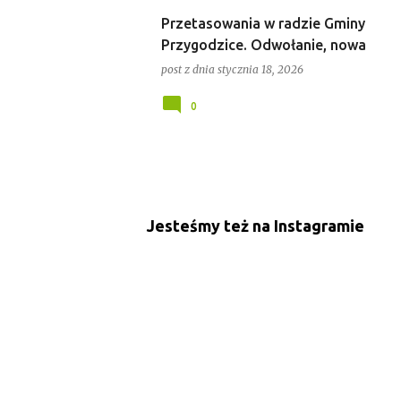
Przetasowania w radzie Gminy
Przygodzice. Odwołanie, nowa
przewodnicząca i uchwalony budżet
post z dnia
stycznia 18, 2026
0
Jesteśmy też na Instagramie