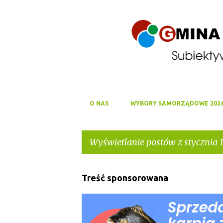
O NAS
WYBORY SAMORZĄDOWE 202
Wyświetlanie postów z stycznia 1
P
Treść sponsorowana
o
s
t