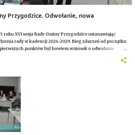
ny Przygodzice. Odwołanie, nowa
 budżet.
25 roku XVI sesja Rady Gminy Przygodzice ustanawiając
zenia rady w kadencji 2024-2029. Bieg zdarzeń od początku
 pierwszych punktów był bowiem wniosek o odwołanie
inalnie stracił stanowisko, a nową przewodniczącą została
ceprzewodnicząca.