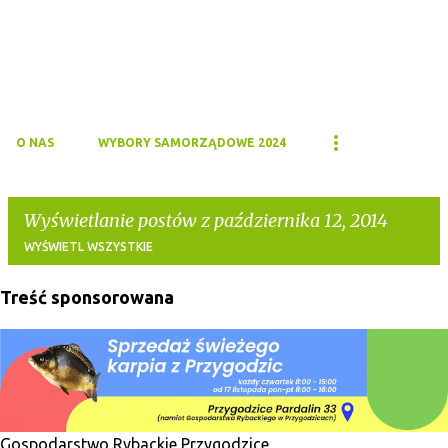
O NAS
WYBORY SAMORZĄDOWE 2024
Wyświetlanie postów z października 12, 2014
WYŚWIETL WSZYSTKIE
Treść sponsorowana
P
o
s
t
y
Gospodarstwo Rybackie Przygodzice