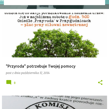
wniosek o odwołanie przewodniczącego rady. Robert
Wnuk finalnie stracił stanowisko, a nową
przewodniczącą została Joanna Jabłecka -
dotychczasowa wiceprzewodnicząca.
"Przyroda" potrzebuje Twojej pomocy
post z dnia
października 17, 2014
0