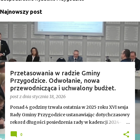
Najnowszy post
Przetasowania w radzie Gminy
Przygodzice. Odwołanie, nowa
przewodnicząca i uchwalony budżet.
post z dnia
stycznia 18, 2026
Ponad 4 godziny trwała ostatnia w 2025 roku XVI sesja
Rady Gminy Przygodzice ustanawiając dotychczasowy
rekord długości posiedzenia rady w kadencji 2024-
2029. Bieg zdarzeń od początku dyktowało słowo
0
„ZMIANA”. Jednym z pierwszych punktów był bowiem