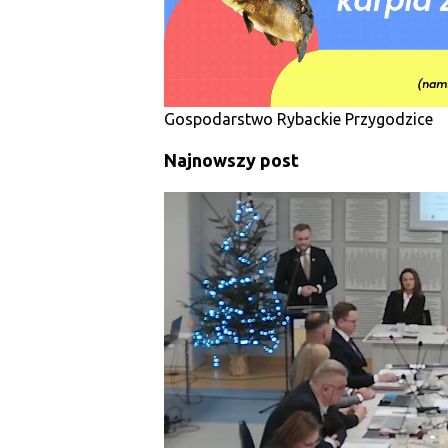
y
Gospodarstwo Rybackie Przygodzice
Najnowszy post
SAMORZĄD