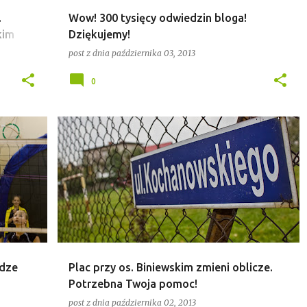
.
Wow! 300 tysięcy odwiedzin bloga!
kim
Dziękujemy!
post z dnia
października 03, 2013
0
PRZYGODZICE
WYDARZENIA
idze
Plac przy os. Biniewskim zmieni oblicze.
Potrzebna Twoja pomoc!
post z dnia
października 02, 2013