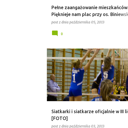
Pełne zaangażowanie mieszkańców
Pięknieje nam plac przy os. Biniews
[FOTO]
post z dnia
października 05, 2013
0
JANKOWPRZYGODZKI
SPORT
Siatkarki i siatkarze oficjalnie w III l
[FOTO]
post z dnia
października 03, 2013