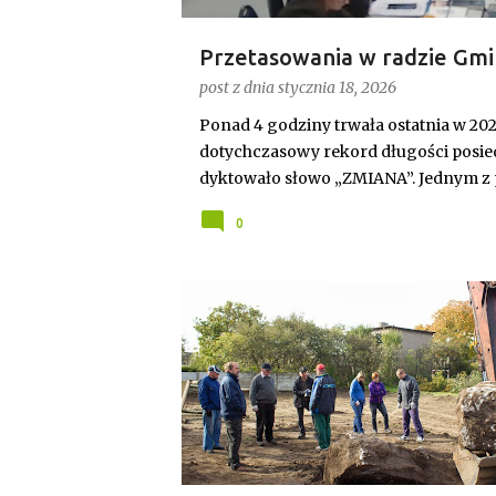
Przetasowania w radzie Gmi
przewodnicząca i uchwalony
post z dnia
stycznia 18, 2026
Ponad 4 godziny trwała ostatnia w 20
dotychczasowy rekord długości posied
dyktowało słowo „ZMIANA”. Jednym z
przewodniczącego rady. Robert Wnuk f
0
Joanna Jabłecka - dotychczasowa wi
WYDARZENIA