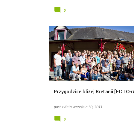
0
PARTNERSTWO
PRZYGODZICE
WYDARZE
Przygodzice bliżej Bretanii [FOTO
post z dnia
września 30, 2013
0