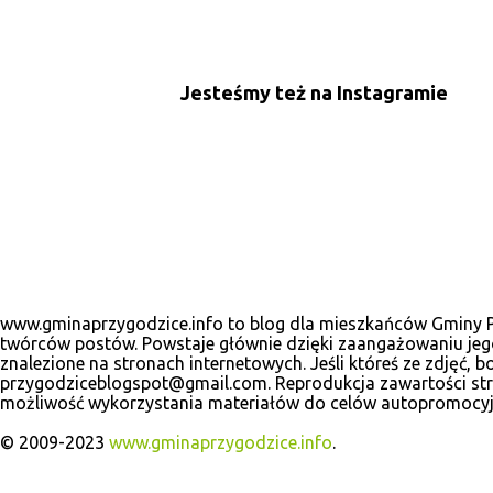
Jesteśmy też na Instagramie
www.gminaprzygodzice.info to blog dla mieszkańców Gminy Prz
twórców postów. Powstaje głównie dzięki zaangażowaniu jego
znalezione na stronach internetowych. Jeśli któreś ze zdjęć
przygodziceblogspot@gmail.com. Reprodukcja zawartości stro
możliwość wykorzystania materiałów do celów autopromocyj
© 2009-2023
www.gminaprzygodzice.info
.