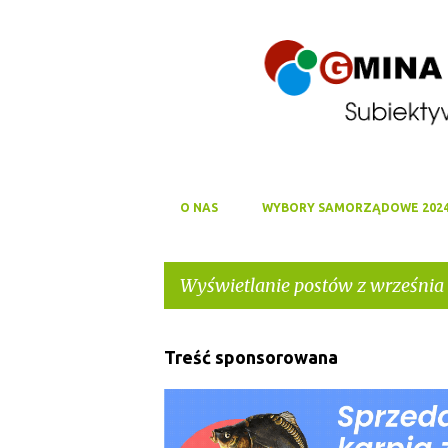
O NAS
WYBORY SAMORZĄDOWE 202
Wyświetlanie postów z września 
P
Treść sponsorowana
o
s
t