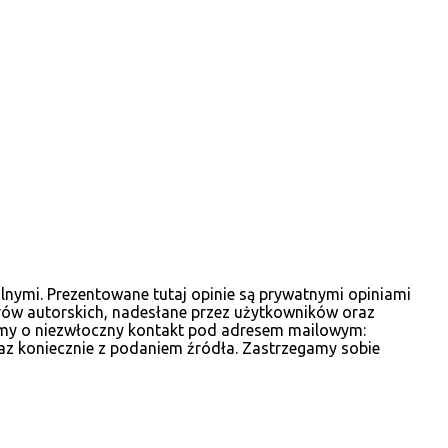
1
08/20 - 08/27
2
08/06 - 08/13
4
07/30 - 08/06
3
06/11 - 06/18
1
06/04 - 06/11
2
05/14 - 05/21
1
04/23 - 04/30
1
04/16 - 04/23
lnymi. Prezentowane tutaj opinie są prywatnymi opiniami
3
04/09 - 04/16
rów autorskich, nadesłane przez użytkowników oraz
1
osimy o niezwłoczny kontakt pod adresem mailowym:
03/19 - 03/26
az koniecznie z podaniem źródła. Zastrzegamy sobie
1
01/29 - 02/05
1
01/15 - 01/22
1
01/01 - 01/08