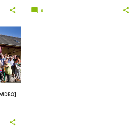
0
NIA
+WIDEO]