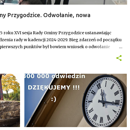
ny Przygodzice. Odwołanie, nowa
 budżet.
25 roku XVI sesja Rady Gminy Przygodzice ustanawiając
zenia rady w kadencji 2024-2029. Bieg zdarzeń od początku
 pierwszych punktów był bowiem wniosek o odwołanie
inalnie stracił stanowisko, a nową przewodniczącą została
ceprzewodnicząca.
PRZYGODZICE
WYDARZENIA