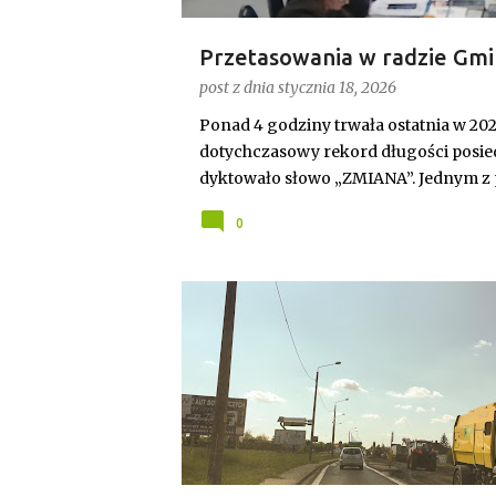
Przetasowania w radzie Gmi
przewodnicząca i uchwalony
post z dnia
stycznia 18, 2026
Ponad 4 godziny trwała ostatnia w 20
dotychczasowy rekord długości posied
dyktowało słowo „ZMIANA”. Jednym z
przewodniczącego rady. Robert Wnuk f
0
Joanna Jabłecka - dotychczasowa wi
INWESTYCJE