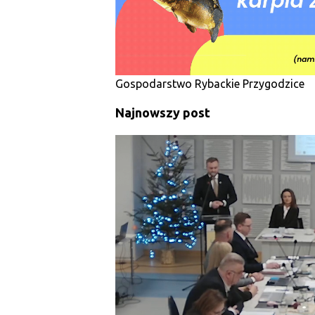
y
Gospodarstwo Rybackie Przygodzice
Najnowszy post
SAMORZĄD