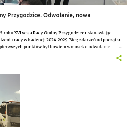
ny Przygodzice. Odwołanie, nowa
 budżet.
25 roku XVI sesja Rady Gminy Przygodzice ustanawiając
zenia rady w kadencji 2024-2029. Bieg zdarzeń od początku
 pierwszych punktów był bowiem wniosek o odwołanie
inalnie stracił stanowisko, a nową przewodniczącą została
ceprzewodnicząca.