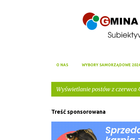
O NAS
WYBORY SAMORZĄDOWE 202
Wyświetlanie postów z czerwca 4
P
Treść sponsorowana
o
s
t