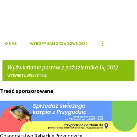
O NAS
WYBORY SAMORZĄDOWE 2024
Wyświetlanie postów z października 14, 2012
WYŚWIETL WSZYSTKIE
Treść sponsorowana
P
o
s
t
y
Gospodarstwo Rybackie Przygodzice