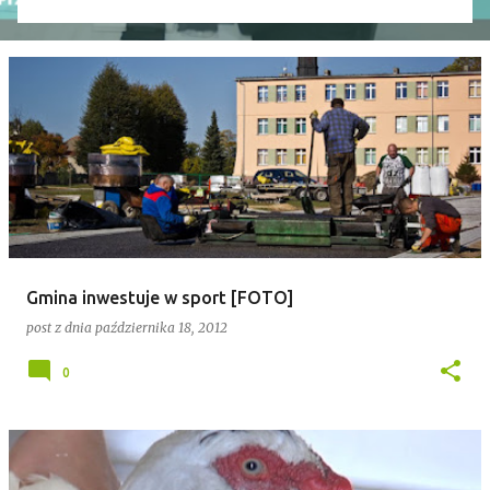
wniosek o odwołanie przewodniczącego rady. Robert
Wnuk finalnie stracił stanowisko, a nową
przewodniczącą została Joanna Jabłecka -
dotychczasowa wiceprzewodnicząca.
Gmina inwestuje w sport [FOTO]
post z dnia
października 18, 2012
0