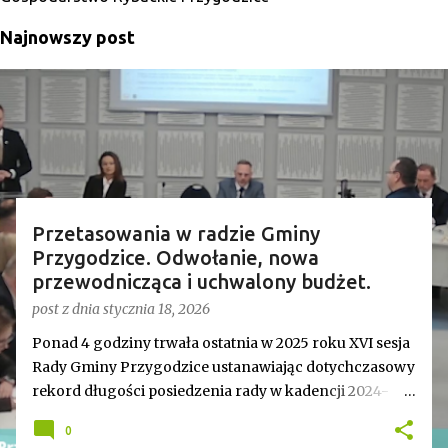
Najnowszy post
Przetasowania w radzie Gminy
Przygodzice. Odwołanie, nowa
przewodnicząca i uchwalony budżet.
post z dnia
stycznia 18, 2026
Ponad 4 godziny trwała ostatnia w 2025 roku XVI sesja
Rady Gminy Przygodzice ustanawiając dotychczasowy
rekord długości posiedzenia rady w kadencji 2024-
2029. Bieg zdarzeń od początku dyktowało słowo
0
„ZMIANA”. Jednym z pierwszych punktów był bowiem