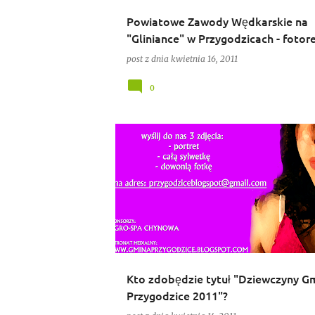
Powiatowe Zawody Wędkarskie na
"Gliniance" w Przygodzicach - fotore
post z dnia
kwietnia 16, 2011
0
CHYNOWA
PRZYGODZICE
Kto zdobędzie tytuł "Dziewczyny G
Przygodzice 2011"?