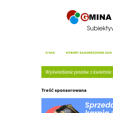
O NAS
WYBORY SAMORZĄDOWE 2024
Wyświetlanie postów z kwietnia 1
P
Treść sponsorowana
o
s