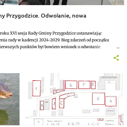
ny Przygodzice. Odwołanie, nowa
 budżet.
 roku XVI sesja Rady Gminy Przygodzice ustanawiając
nia rady w kadencji 2024-2029. Bieg zdarzeń od początku
ierwszych punktów był bowiem wniosek o odwołanie
alnie stracił stanowisko, a nową przewodniczącą została
przewodnicząca.
PRZYGODZICE