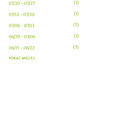
1
07/20 - 07/27
1
07/13 - 07/20
7
07/06 - 07/13
1
06/29 - 07/06
3
06/15 - 06/22
POKAŻ WIĘCEJ
4
06/08 - 06/15
1
06/01 - 06/08
1
05/25 - 06/01
1
05/04 - 05/11
1
04/20 - 04/27
1
03/09 - 03/16
1
01/05 - 01/12