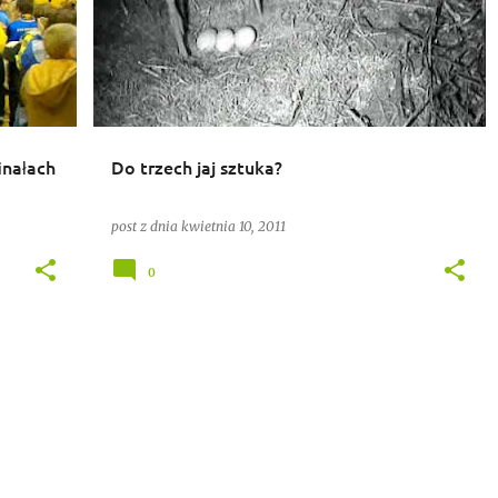
inałach
Do trzech jaj sztuka?
post z dnia
kwietnia 10, 2011
0