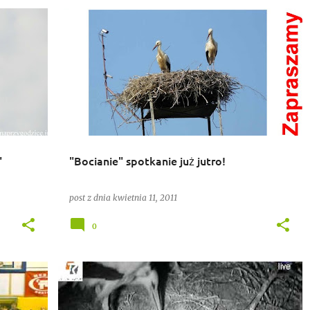
BOCIANY
"
"Bocianie" spotkanie już jutro!
post z dnia
kwietnia 11, 2011
0
BOCIANY