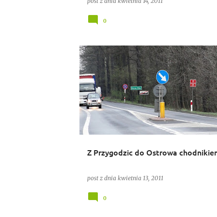
post z dnia
kwietnia 14, 2011
0
INWESTYCJE
Z Przygodzic do Ostrowa chodnikie
post z dnia
kwietnia 13, 2011
0