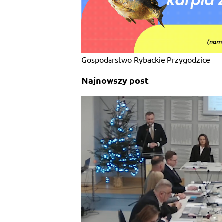
t
y
Gospodarstwo Rybackie Przygodzice
Najnowszy post
SAMORZĄD