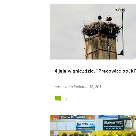
BOCIANY
4 jaja w gnieździe. "Pracowite boćki
post z dnia
kwietnia 12, 2011
0
SPORT