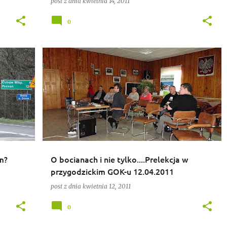
post z dnia
kwietnia 14, 2011
0
BOCIANY
m?
O bocianach i nie tylko....Prelekcja w
przygodzickim GOK-u 12.04.2011
post z dnia
kwietnia 12, 2011
0