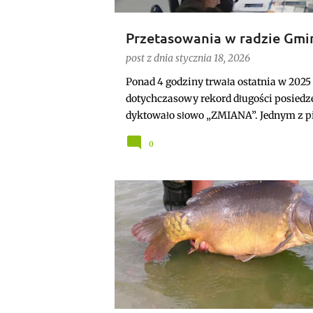
Przetasowania w radzie Gmi
przewodnicząca i uchwalony
post z dnia
stycznia 18, 2026
Ponad 4 godziny trwała ostatnia w 2025
dotychczasowy rekord długości posiedze
dyktowało słowo „ZMIANA”. Jednym z p
przewodniczącego rady. Robert Wnuk fin
0
Joanna Jabłecka - dotychczasowa wice
PRZYGODZICE
SPORT